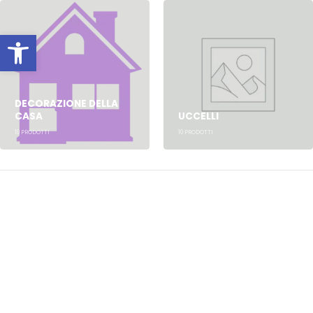
Apri la barra degli strumenti
DECORAZIONE DELLA
CASA
UCCELLI
10
PRODOTTI
10
PRODOTTI