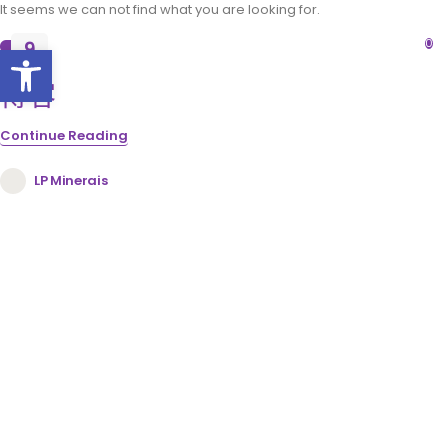
It seems we can not find what you are looking for.
0
打开工具栏
9
2 月
博客
Continue Reading
LP Minerais