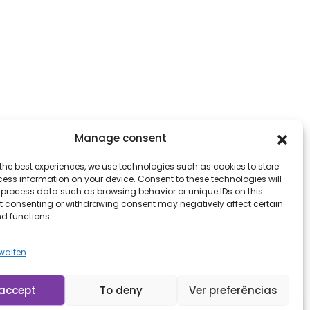
Manage consent
the best experiences, we use technologies such as cookies to store
ess information on your device. Consent to these technologies will
o process data such as browsing behavior or unique IDs on this
ot consenting or withdrawing consent may negatively affect certain
nd functions.
rwalten
accept
To deny
Ver preferências