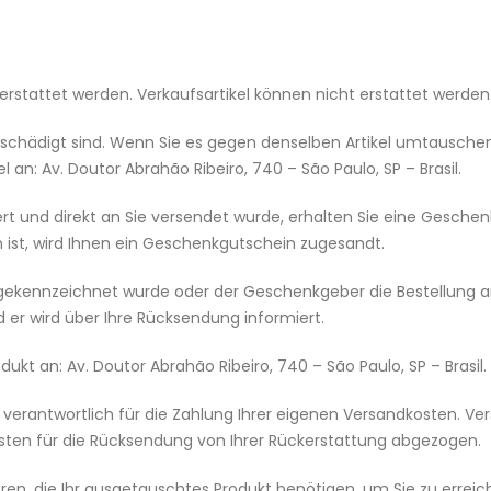
kerstattet werden. Verkaufsartikel können nicht erstattet werden
 beschädigt sind. Wenn Sie es gegen denselben Artikel umtausche
l an: Av. Doutor Abrahão Ribeiro, 740 – São Paulo, SP – Brasil.
rt und direkt an Sie versendet wurde, erhalten Sie eine Geschen
 ist, wird Ihnen ein Geschenkgutschein zugesandt.
gekennzeichnet wurde oder der Geschenkgeber die Bestellung an 
er wird über Ihre Rücksendung informiert.
dukt an: Av. Doutor Abrahão Ribeiro, 740 – São Paulo, SP – Brasil.
st verantwortlich für die Zahlung Ihrer eigenen Versandkosten. V
osten für die Rücksendung von Ihrer Rückerstattung abgezogen.
ren, die Ihr ausgetauschtes Produkt benötigen, um Sie zu erreic