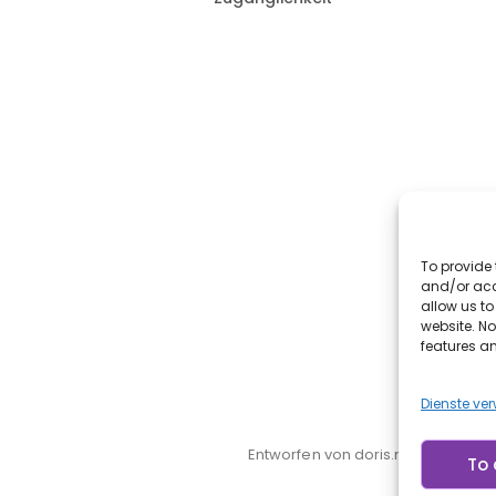
To provide 
and/or acc
allow us t
website. N
features a
Dienste ve
Entworfen von doris.net.br
To 