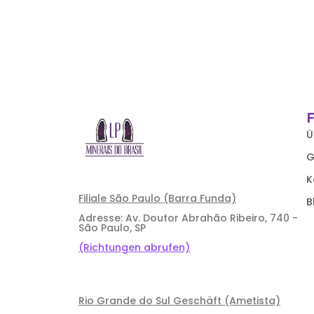
Ü
G
K
Filiale São Paulo (Barra Funda)
B
Adresse: Av. Doutor Abrahão Ribeiro, 740 -
São Paulo, SP
(Richtungen abrufen)
Rio Grande do Sul Geschäft (Ametista)