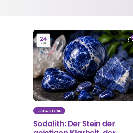
24
Juli
BLOG
,
STEINE
Sodalith: Der Stein der
geistigen Klarheit, der