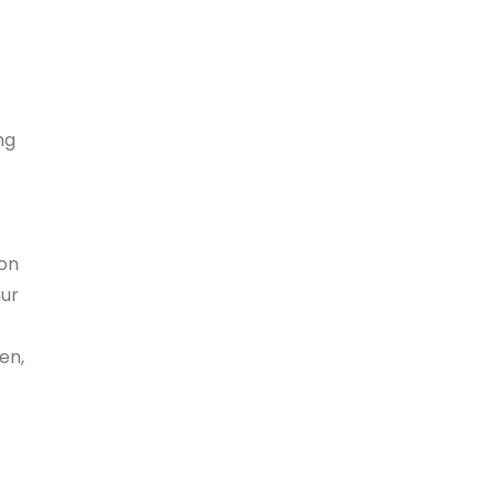
ng
von
nur
en,