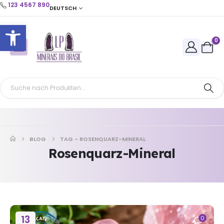
123 4567 890
DEUTSCH
Open toolbar
0
BLOG
TAG -
ROSENQUARZ-MINERAL
Rosenquarz-Mineral
13
0