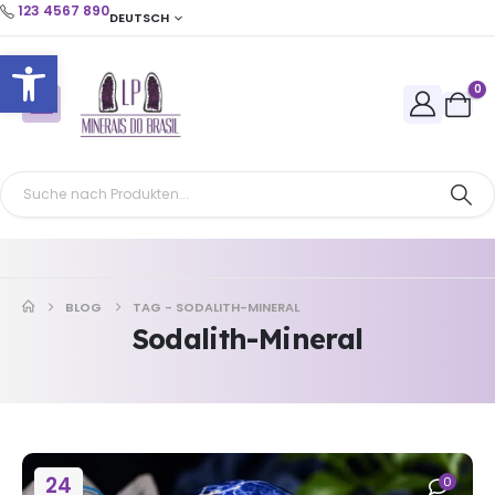
123 4567 890
DEUTSCH
Open toolbar
0
BLOG
TAG -
SODALITH-MINERAL
Sodalith-Mineral
24
0