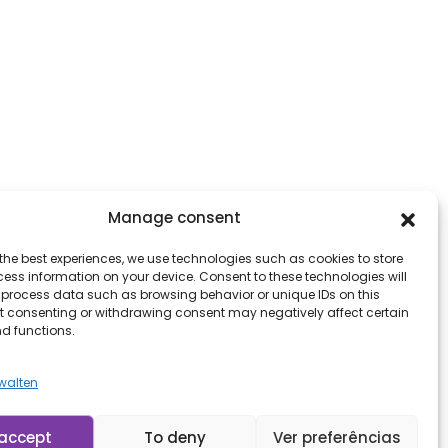
Manage consent
the best experiences, we use technologies such as cookies to store
ess information on your device. Consent to these technologies will
o process data such as browsing behavior or unique IDs on this
ot consenting or withdrawing consent may negatively affect certain
nd functions.
rwalten
accept
To deny
Ver preferências