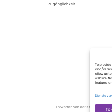
Zugänglichkeit
To provide 
and/or acc
allow us t
website. N
features a
Dienste ve
Entworfen von doris.net.br
To 