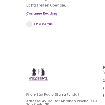
Lichtstreifen über die...
Continue Reading
LP Minerais
Ü
G
K
Filiale São Paulo (Barra Funda)
B
Adresse: Av. Doutor Abrahão Ribeiro, 740 -
São Paulo, SP