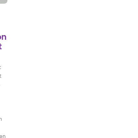
on
t
t
t
n
n
den