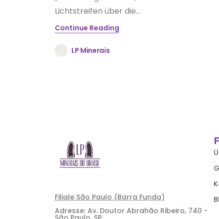
Lichtstreifen über die...
Continue Reading
LP Minerais
Ü
G
K
Filiale São Paulo (Barra Funda)
B
Adresse: Av. Doutor Abrahão Ribeiro, 740 -
São Paulo, SP