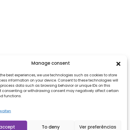
Manage consent
the best experiences, we use technologies such as cookies to store
ess information on your device. Consent to these technologies will
o process data such as browsing behavior or unique IDs on this
ot consenting or withdrawing consent may negatively affect certain
nd functions.
rwalten
accept
To deny
Ver preferências