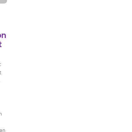
on
t
t
t
n
n
den