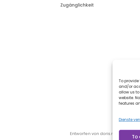
Zugänglichkeit
To provide 
and/or acc
allow us t
website. N
features a
Dienste ve
Entworfen von doris.net.br
To 