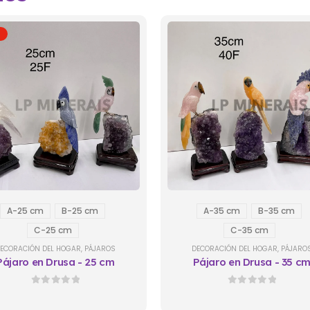
A-25 cm
B-25 cm
A-35 cm
B-35 cm
C-25 cm
C-35 cm
ECORACIÓN DEL HOGAR
,
PÁJAROS
DECORACIÓN DEL HOGAR
,
PÁJARO
Pájaro en Drusa - 25 cm
Pájaro en Drusa - 35 c
0
out of 5
0
out of 5