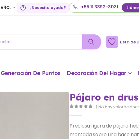
+55 11 3392-3031
PAÑOL
¿Necesita ayuda?
Lláme
Lista de 
Generación De Puntos
Decoración Del Hogar
Pájaro en drus
( No hay valoraciones
0
out of 5
Preciosa figura de pájaro he
montada sobre una base natu