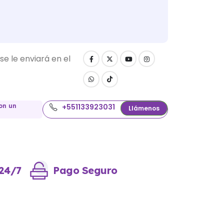
se le enviará en el
on un
+551133923031
Llámenos
 24/7
Pago Seguro