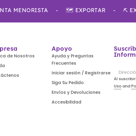
A MENORISTA
-
🗺 EXPORTAR
-
⛏ EXTR
presa
Apoyo
Suscrí
Inform
ca de Nosotros
Ayuda y Preguntas
Frecuentes
da
Iniciar sesión / Registrarse
táctenos
Al suscrib
Siga Su Pedido
Uso
and
Po
Envíos y Devoluciones
Accesibilidad