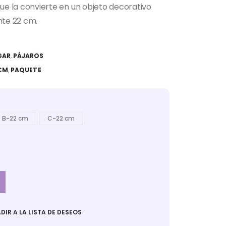
 que la convierte en un objeto decorativo
nte 22 cm.
GAR
,
PÁJAROS
 CM
,
PAQUETE
B-22 cm
C-22 cm
DIR A LA LISTA DE DESEOS