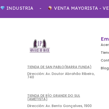
NDUSTRIA
-
VENTA MAYORISTA - VENT
Em
Acer
Tien
Con
TIENDA DE SAN PABLO(BARRA FUNDA)
Blog
Dirección: Av. Doutor Abrahão Ribeiro,
740
TIENDA DE RÍO GRANDE DO SUL
(AMETISTA)
Dirección: Av. Bento Gonçalves, 1900