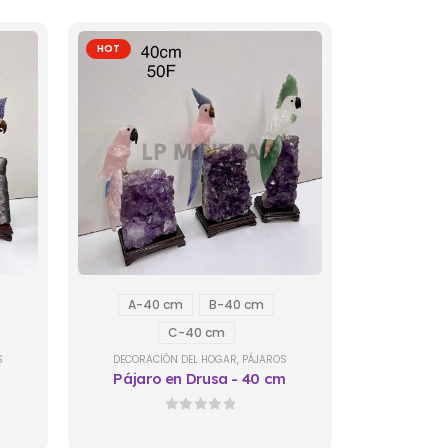
HOT
A-40 cm
B-40 cm
C-40 cm
S
DECORACIÓN DEL HOGAR
,
PÁJAROS
m
Pájaro en Drusa - 40 cm
0
out of 5