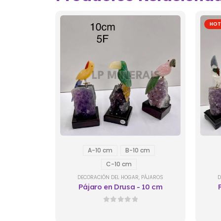
HOT
A-10 cm
B-10 cm
C-10 cm
DECORACIÓN DEL HOGAR
,
PÁJAROS
D
Pájaro en Drusa - 10 cm
0
out of 5