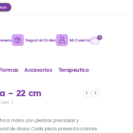
nos
0
Deseos
Seguir el Orden
Mi Cuenta
Formas
Accesorios
Terapeutico
a – 22 cm
 aún. )
cha a mano con piedras preciosas y
ral de drusa. Cada pieza presenta colores