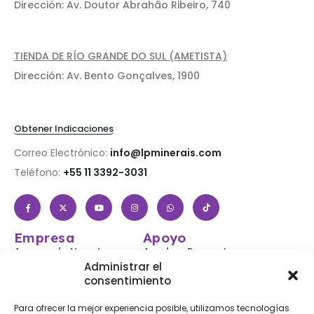
Dirección: Av. Doutor Abrahão Ribeiro, 740
TIENDA DE RÍO GRANDE DO SUL (AMETISTA)
Dirección: Av. Bento Gonçalves, 1900
Obtener Indicaciones
Correo Electrónico:
info@lpminerais.com
Teléfono:
+55 11 3392-3031
Empresa
Apoyo
Acerca de Nosotros
Ayuda y Preguntas
Frecuentes
Administrar el
Tienda
consentimiento
Iniciar sesión /
Contáctenos
Registrarse
Para ofrecer la mejor experiencia posible, utilizamos tecnologías
Blog