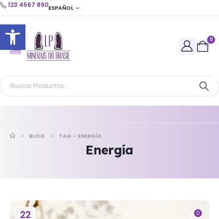
123 4567 890
ESPAÑOL
Abrir barra de herramientas
0
BLOG
TAG -
ENERGÍA
Energía
22
0