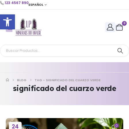
123 4567 890
ESPAÑOL
Abrir barra de herramientas
0
BLOG
TAG -
SIGNIFICADO DEL CUARZO VERDE
significado del cuarzo verde
24
0