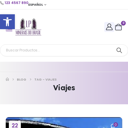
123 4567 890
ESPAÑOL
Abrir barra de herramientas
0
BLOG
TAG -
VIAJES
Viajes
22
0