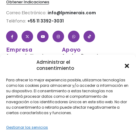
Obtener Indicaciones
Correo Electrónico:
info@lpminerais.com
Teléfono:
+55 11 3392-3031
Empresa
Apoyo
Acerca de Nosotros
Ayuda y Preguntas
Frecuentes
Administrar el
Tienda
consentimiento
Iniciar sesión /
Contáctenos
Registrarse
Para ofrecer la mejor experiencia posible, utilizamos tecnologías
Blog
Siga Su Pedido
como las cookies para almacenar y/o acceder a información en
su dispositivo. El consentimiento a estas tecnologías nos
Envíos y Devoluciones
permitirá procesar datos como el comportamiento de
Accesibilidad
navegación o los identificadores únicos en este sitio web. No dar
su consentimiento o retirarlo puede afectar negativamente a
Suscríbase a Nuestro Boletín
ciertas características y funciones.
Informativo
Gestionar los servicios
Suscríbete