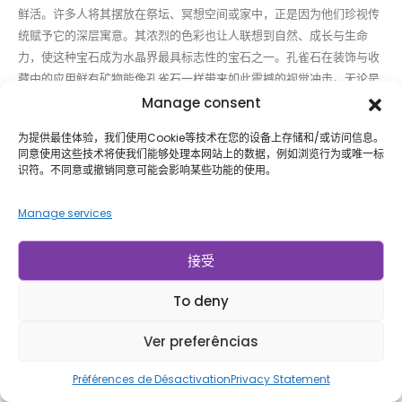
鲜活。许多人将其摆放在祭坛、冥想空间或家中，正是因为他们珍视传
统赋予它的深层寓意。其浓烈的色彩也让人联想到自然、成长与生命
力，使这种宝石成为水晶界最具标志性的宝石之一。孔雀石在装饰与收
藏中的应用鲜有矿物能像孔雀石一样带来如此震撼的视觉冲击。无论是
雕塑、装饰盒、球体还是各类装饰品，其存在都能为任何环境增添一抹
Manage consent
优雅气息。这种矿石不仅深受收藏家青睐，还被建筑师和设计师用于那
为提供最佳体验，我们使用Cookie等技术在您的设备上存储和/或访问信息。
些突出自然与独特材质的设计项目中。其中最受追捧的作品包括：抛光
同意使用这些技术将使我们能够处理本网站上的数据，例如浏览行为或唯一标
球体； 切割塔形； 凸面宝石； 雕塑； 装饰盒； 收藏品。在高品质的矿
识符。不同意或撤销同意可能会影响某些功能的使用。
石中，轮廓分明的天然纹理能显著提升作品的商业吸引力。孔雀石首
饰：优雅与独特孔雀石在珠宝领域应用广泛，尤其适用于能凸显其天然
Manage services
纹理的饰品。由这种矿物制成的吊坠、戒指和耳环外观精致且极具辨识
度。由于与珠宝中使用的其他宝石相比，孔雀石是一种相对较软的矿
接受
物，因此需要格外小心，以防止其受到撞击和划伤。尽管如此，其独特
的美感仍使其在设计师和天然宝石鉴赏家心中始终是备受推崇的选择。
To deny
将其与银、金相结合，可打造出优雅且永不过时的珠宝作品，进一步凸
显了这种宝石特有的绿色调。矿物市场与商业价值孔雀石的价值取决于
Ver preferências
多个因素，包括其色彩的浓淡、天然纹理的质量、宝石的大小以及切工
的质量。在国际市场上，具有清晰同心纹理和浓郁色泽的标本通常备受
Préférences de Désactivation
Privacy Statement
推崇。对来源可追溯的天然矿物以及符合公平贸易原则的供应链的需求