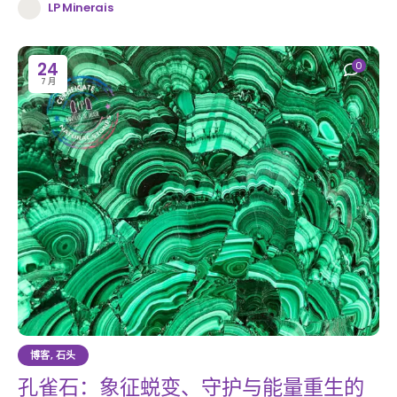
LP Minerais
24
0
7 月
博客
,
石头
孔雀石：象征蜕变、守护与能量重生的