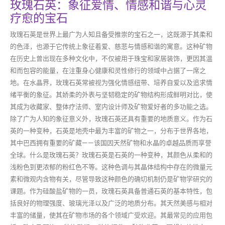
玫瑰石英：象征爱情、情感和谐与心灵
疗愈的宝石
玫瑰石英是世界上最广为人知且备受推崇的宝石之一，这既源于其柔和
的色泽，也源于它传统上象征着爱、慈悲与情感和谐的寓意。这种矿物
在历史上曾出现在多种文化中，不仅被用于珠宝和家居装饰，更因其温
和而包容的能量，在注重身心健康和灵性修行的领域中占据了一席之
地。在水晶界，玫瑰石英常被视为强化情感纽带、培养自爱以及追求情
绪平衡的象征。其娇柔的外表与坚韧稳定的矿物结构形成鲜明对比，使
其成为收藏家、整体疗法师、室内设计师及矿物爱好者的多功能之选。
除了广为人知的象征意义外，玫瑰石英还具有重要的地质意义。作为石
英的一种变种，石英是地壳中最为丰富的矿物之一，分布于世界各地，
其中巴西拥有重要的矿藏——该国因天然矿物和水晶的卓越品质而享誉
全球。什么是玫瑰石英？玫瑰石英是石英的一种变种，其颜色从柔和的
浅粉色到更浓郁的粉红色不等。这种色调与其晶体结构中存在的微量元
素和微观内含物有关，尽管导致这种颜色的确切机制仍是矿物学研究的
课题。作为硅酸盐矿物的一员，玫瑰石英具备普通石英的基本特性，包
括良好的物理强度、玻璃光泽以及广泛的地质分布。其天然美感与相对
丰富的储量，使其在矿物市场的各个领域广受欢迎。其最常见的应用包