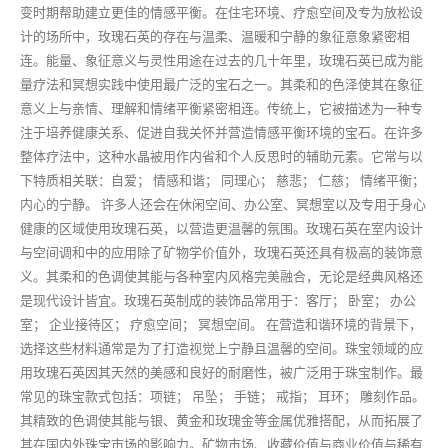
变时期帮助建立更佳的情感平衡。在住宅环境、疗愈空间及专为放松设
计的场所中，玫瑰石英的存在与温柔、温暖和宁静的象征意象紧密相
连。能量、象征意义与灵性用途在过去的几十年里，玫瑰石英已成为能
量疗法和冥想实践中使用最广泛的宝石之一。其柔和的色泽使其在象征
意义上与亲情、理解和情绪平衡紧密相连。传统上，它被描述为一种专
注于培养健康关系、促进自我关怀并营造情感平衡环境的宝石。在许多
整体疗法中，这种水晶被用作内省和个人反思时的辅助元素。它常与以
下特质相关联：自爱； 情感和谐； 同理心； 慈悲； 仁慈； 情绪平衡；
内心的宁静。 许多人还会在休闲空间、办公室、冥想室以及专用于身心
健康的区域使用玫瑰石英，以营造更温馨的氛围。玫瑰石英在室内设计
与空间调和中的应用除了矿物学价值外，玫瑰石英还具有极高的装饰意
义。其柔和的色调使其能与各种室内风格完美融合，无论是经典风格还
是现代设计皆宜。玫瑰石英制成的装饰品常用于：客厅； 卧室； 办公
室； 企业接待区； 疗愈空间； 冥想空间。 在营造和谐环境的背景下，
选择这些材料通常是为了打造视觉上宁静且温馨的空间。珠宝领域的应
用玫瑰石英因其天然的美感和良好的耐磨性，被广泛用于珠宝制作。最
常见的珠宝款式包括：项链； 吊坠； 手链； 戒指； 耳环； 雕刻作品。
其精致的色调使其能与银、黄金和玫瑰金等金属优雅搭配，从而拓展了
其在国内外珠宝市场的影响力。矿物市场、收藏价值与商业价值与稀有