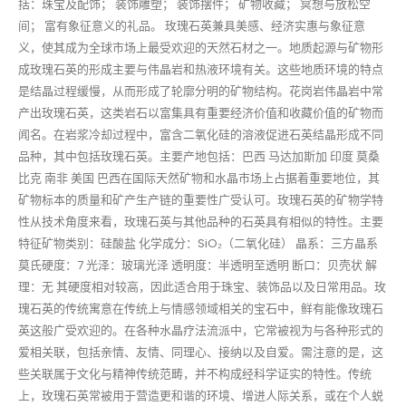
括：珠宝及配饰； 装饰雕塑； 装饰摆件； 矿物收藏； 冥想与放松空
间； 富有象征意义的礼品。 玫瑰石英兼具美感、经济实惠与象征意
义，使其成为全球市场上最受欢迎的天然石材之一。地质起源与矿物形
成玫瑰石英的形成主要与伟晶岩和热液环境有关。这些地质环境的特点
是结晶过程缓慢，从而形成了轮廓分明的矿物结构。花岗岩伟晶岩中常
产出玫瑰石英，这类岩石以富集具有重要经济价值和收藏价值的矿物而
闻名。在岩浆冷却过程中，富含二氧化硅的溶液促进石英结晶形成不同
品种，其中包括玫瑰石英。主要产地包括：巴西 马达加斯加 印度 莫桑
比克 南非 美国 巴西在国际天然矿物和水晶市场上占据着重要地位，其
矿物标本的质量和矿产生产链的重要性广受认可。玫瑰石英的矿物学特
性从技术角度来看，玫瑰石英与其他品种的石英具有相似的特性。主要
特征矿物类别：硅酸盐 化学成分：SiO₂（二氧化硅） 晶系：三方晶系
莫氏硬度：7 光泽：玻璃光泽 透明度：半透明至透明 断口：贝壳状 解
理：无 其硬度相对较高，因此适合用于珠宝、装饰品以及日常用品。玫
瑰石英的传统寓意在传统上与情感领域相关的宝石中，鲜有能像玫瑰石
英这般广受欢迎的。在各种水晶疗法流派中，它常被视为与各种形式的
爱相关联，包括亲情、友情、同理心、接纳以及自爱。需注意的是，这
些关联属于文化与精神传统范畴，并不构成经科学证实的特性。传统
上，玫瑰石英常被用于营造更和谐的环境、增进人际关系，或在个人蜕