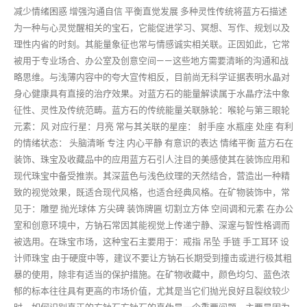
减少情绪困惑 增强沟通自信 平衡直觉发展 多种灵性传统将蓝方石描述
为一种与心灵觉醒相关的宝石，它能促进学习、冥想、写作、规划以及
理性内省的时刻。其能量象征也常与情感诚实相关联。正因如此，它常
被用于专业场合、办公室及创意空间——这些地方需要清晰的沟通和战
略思维。与浅薄内容中的夸大宣传相反，目前尚无科学证据表明水晶对
身心健康具有直接的治疗效果。对蓝方石的能量解读属于水晶疗法中象
征性、灵性及传统范畴。蓝方石的传统能量关联脉轮：喉轮与第三眼轮
元素：风 对应行星：月亮 常与其关联的星座： 射手座 水瓶座 处座 有利
的情绪状态： 头脑清晰 专注 内心平静 有意识的表达 情绪平衡 蓝方石在
装饰、珠宝及收藏品中的应用蓝方石引人注目的美感使其在装饰应用和
现代珠宝中备受推崇。其深蓝色与浅色纹理的天然结合，营造出一种精
致的视觉效果，既适合现代风格，也适合经典风格。在矿物装饰中，常
见于：雕塑 抛光球体 方尖碑 装饰牌匾 切割立方体 空间调和元素 在办公
室和创意环境中，方钠石常因其能视觉上传递宁静、深邃与智性格调而
被选用。在珠宝市场，这种宝石主要用于：戒指 吊坠 手链 手工耳环 设
计师珠宝 由于硬度中等，建议不要让方钠石长期受到撞击或进行极其粗
暴的使用，除非有适当的保护措施。在矿物收藏中，颜色均匀、蓝色浓
郁的标本往往具有更高的市场价值，尤其是当它们抛光良好且裂纹较少