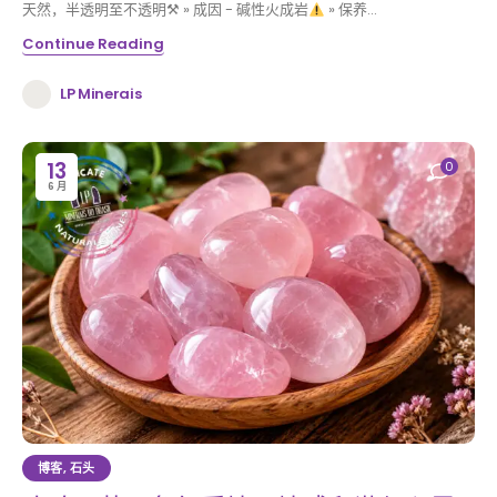
天然，半透明至不透明⚒ » 成因 - 碱性火成岩
» 保养...
Continue Reading
LP Minerais
13
0
6 月
博客
,
石头