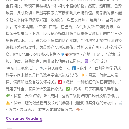
宝石相比，玫瑰石英被视为一种相对丰富的矿物。然而，透明度、色泽
浓度、尺寸及切工质量等因素会直接影响其市场价值。高品质的标本能
引起以下群体的浓厚兴趣：收藏家； 珠宝设计师； 建筑师； 室内设计
师； 专业零售商； 矿物出口商。 在巴西，人们对天然矿物的青睐，直
接源于对来源可追溯、经过精心筛选且符合负责任采购标准的产品日益
增长的需求。采用符合公平贸易原则的实践，能够增强矿物供应链的经
济和环境可持续性，为最终产品增添价值，并扩大其在国际市场的接受
度。🗺 LP MINERAIS 技术专栏 ⛏
🗺🗺 » 产地 - 巴西、马达加斯
加、印度、莫桑比克、南非及其他伟晶岩矿床。
» 化学成分 -
SiO₂（二氧化硅）。
» 莫氏硬度 - 7。
» 数字学 - 目前矿物学界或
科学界尚未就其具体的数字学含义达成共识。
» 寓意 - 传统上与爱
情、情感和谐及自我关怀相关。
» 概述 - 一种粉红色的石英变种，广
泛用于珠宝、家居装饰及整体疗法。
» 规格 - 属于石英组的硅酸盐。
» 状态 - 天然矿物。⚒ » 成因 - 富含二氧化硅的伟晶岩及热液作用。
» 保养 - 避免强烈撞击及长时间暴露于可能影响其外观的环境中。
» 清洁 - 流动清水、软布及定期物理清洁。
»...
Continue Reading