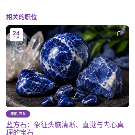
相关的职位
24
0
7 月
博客
,
石头
蓝方石：象征头脑清晰、直觉与内心真
理的宝石