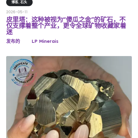
博客
,
石头
2026-05-11
皮里塔：这种被视为“傻瓜之金”的矿石，不
仅支撑着整个产业，更令全球矿物收藏家着
迷
发布的
LP Minerais