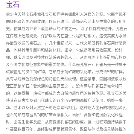
宝石
很少有天然宝石能像孔雀石那样拥有如此引人注目的外观。它那呈现不
同绿色调的同心圆纹理，以及在珠宝、装饰品和艺术品中悠久的应用历
史，使其成为世界上最易辨认的矿物之一。 除了独特的美感外，孔雀石
在传统上还与蜕变、保护以及内在重生过程密切相关，这使其成为水晶
界最受欢迎的宝石之一。几个世纪以来，古代文明既将孔雀石用作装饰
品，也将其用作颜料和装饰材料。如今，它依然吸引着收藏家、设计
师、珠宝匠以及对整体疗法感兴趣的人士，从而巩固了其在矿物市场以
及不同文化象征意象中的重要地位。什么是孔雀石？孔雀石是一种属于
碳酸盐组的次生铜矿物。它形成于铜矿床的氧化带，形成致密的矿体，
具有从浅绿色到深绿色的特征性天然纹理。这些条带、圆圈和波浪状纹
理正是该矿石广受欢迎的主要原因之一。没有两块孔雀石是完全相同
的，这使得每一块标本都成为大自然地质作用的独特体现。孔雀石的美
使其在从古埃及到当代珠宝的各个历史时期都被广泛使用，始终与奢
华、艺术以及对天然宝石的迷恋紧密相连。这种迷人宝石的地质起源孔
雀石的形成与富含铜的矿床直接相关。当原生含铜矿物接触氧化过程
时，会发生化学反应，从而促进孔雀石的形成。这一过程可能持续数千
年甚至数百万年，最终形成葡萄状聚集体、致密块体以及极具装饰性的