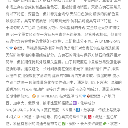
时。如何识别真正的方钠石方钠石的真伪是一个重要问题，主要是因为
市场上存在合成仿制品或染色石，且被错误地销售。天然方钠石通常具
有以下特征：深蓝色，但并非完全均匀 天然白色脉纹 细微的内部色差
触感清凉，具有矿物质感 中等玻璃光泽 仿制品可能具有以下特征：过
于均匀的人工色泽 色调极度饱和 类似塑料的外观 完全缺乏天然矿物纹
理 另一个重要区别在于方钠石与青金石的差异。尽管外观相似，但青金
石通常含有金黄色的黄铁矿内含物，且矿物成分不同。在 LP MINERAIS
⛏
🗺，重视道德采购和矿物真伪是我们对负责任供应及精选优质
天然矿物承诺的重要组成部分。方钠石的清洁与保养方钠石的保养相对
简单，但长期保持其外观至关重要。由于其硬度适中且成分易受强化学
物质影响，建议避免：长时间暴露在强烈阳光下 接触研磨性产品 摔落
及撞击 使用强效化学清洁剂 建议的物理清洁方法柔软、微湿的布 流水
立即自然晾干 传统能量净化在灵性修习中，通常使用以下方法：温和的
熏香净化 月光石 振动声 间接月光 由于该矿石的矿物成分，通常应避免
长期使用盐水。
LP MINERALS 技术说明书 ⛏
🗺🗺 » 产地巴
西、加拿大、俄罗斯、纳米比亚和格陵兰
» 化学成分 -
Na₈(Al₆Si₆O₂₄)Cl₂
» 莫氏硬度 - 5.5 至 6
» 数字学 - 传统上与数字
4 相关
» 寓意 - 思维清晰、内心真实与理性平衡
» 概述 - 蓝色矿
物，象征有意识的沟通与精神专注
» 规格 - 长石类硅酸盐
» 状态 -