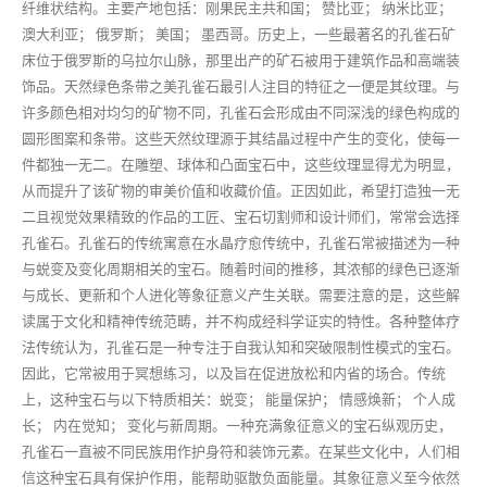
纤维状结构。主要产地包括：刚果民主共和国； 赞比亚； 纳米比亚；
澳大利亚； 俄罗斯； 美国； 墨西哥。历史上，一些最著名的孔雀石矿
床位于俄罗斯的乌拉尔山脉，那里出产的矿石被用于建筑作品和高端装
饰品。天然绿色条带之美孔雀石最引人注目的特征之一便是其纹理。与
许多颜色相对均匀的矿物不同，孔雀石会形成由不同深浅的绿色构成的
圆形图案和条带。这些天然纹理源于其结晶过程中产生的变化，使每一
件都独一无二。在雕塑、球体和凸面宝石中，这些纹理显得尤为明显，
从而提升了该矿物的审美价值和收藏价值。正因如此，希望打造独一无
二且视觉效果精致的作品的工匠、宝石切割师和设计师们，常常会选择
孔雀石。孔雀石的传统寓意在水晶疗愈传统中，孔雀石常被描述为一种
与蜕变及变化周期相关的宝石。随着时间的推移，其浓郁的绿色已逐渐
与成长、更新和个人进化等象征意义产生关联。需要注意的是，这些解
读属于文化和精神传统范畴，并不构成经科学证实的特性。各种整体疗
法传统认为，孔雀石是一种专注于自我认知和突破限制性模式的宝石。
因此，它常被用于冥想练习，以及旨在促进放松和内省的场合。传统
上，这种宝石与以下特质相关：蜕变； 能量保护； 情感焕新； 个人成
长； 内在觉知； 变化与新周期。一种充满象征意义的宝石纵观历史，
孔雀石一直被不同民族用作护身符和装饰元素。在某些文化中，人们相
信这种宝石具有保护作用，能帮助驱散负面能量。其象征意义至今依然