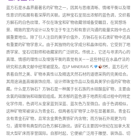
蓝方石是水晶界最著名的矿物之一，因其与思维清晰、情绪平衡以及理
性意识的拓展有着深厚的关联。这种宝石呈现出浓郁的蓝色调，交织着
方解石的白色纹理，不仅在珠宝和矿物收藏领域备受瞩目，在冥想场
景、精致的室内设计以及专注于专注力和有意识沟通的能量实践中也占
据重要地位。除了引人注目的美学价值外，方钠石在长石类矿物中还具
有重要的矿物学意义。由于其独特的化学成分和晶体结构，它受到了地
质学家、宝石切割师和收藏家的广泛研究。传统上，它还与寻求内心的
真理、情感的理性以及增强平衡的直觉有关——这些特征在水晶疗法的
研究和古典文献中经常被提及。在LP MINERAIS ⛏
🗺，蓝方石代
表着自然之美、矿物本真性以及精选天然石材的道德采购的完美结合。
其用途涵盖高端装饰应用、设计师珠宝作品以及极具美学价值的矿物收
藏。什么是方钠石？方钠石是一种属于长石族的水硅酸盐矿物，主要由
含氯的硅酸钠和硅酸铝组成。其浓郁的蓝色源于地质形成过程中的特定
化学作用，色调可从皇家蓝到深蓝、蓝灰色乃至微白。由于色调相似，
这种矿物常被误认为青金石，但两者在矿物学上存在显著差异。青金石
含有青金石矿物，且常含金黄色黄铁矿内含物；而方钠石外观更为均
匀，通常带有典型的白色方解石脉纹。该矿石主要因19世纪在加拿大发
现大型矿床而享誉国际。自那时起，它便被广泛用于雕塑、装饰品、切