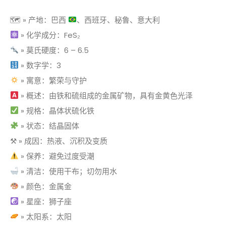
🗺 » 产地：巴西
、西班牙、秘鲁、意大利
» 化学成分：FeS₂
» 莫氏硬度：6 – 6.5
» 数字学：3
» 寓意：繁荣与守护
» 概述：由铁和硫组成的金属矿物，具有金黄色光泽
» 规格：晶体状硫化铁
» 状态：结晶固体
⚒ » 成因：热液、沉积及变质
» 保养：避免过度受潮
» 清洁：使用干布；切勿用水
» 颜色：金属金
» 星座：狮子座
» 太阳系：太阳