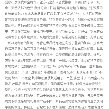
割原石及现代珠宝制作。蓝方石之所以备受推崇，主要归因于以下几
点：天然浓郁的色泽 良好的切工性能 精致的视觉魅力 用途广泛 深厚的
传统能量魅力 在水晶市场需求旺盛 除了玄学领域之外，方钠石在高端
矿物装饰领域也具有商业价值，特别是在企业环境、创意办公室和冥想
空间中。方钠石的地质形成与矿物学特征方钠石主要形成于碱性火成岩
中，尤其在富含钠、贫硅的环境中。它常与钠长石、方解石、坎克林石
及碱性长石等矿物共生。从地质角度看，与常见的石英相比，方钠石是
一种相对稀有的矿物，尽管在世界特定地区发现了重要的矿床。加拿大
仍是高品质方钠石开采的全球领导者，但巴西也拥有丰富的矿藏。其晶
体结构属于立方晶系，但在自然界中完美成形的晶体较为罕见。通常，
方钠石以致密的块状形态出现，常被用于切割和装饰。主要矿物学特性
矿物类别：硅酸铝钠盐 化学组成：Na₈(Al₆Si₆O₂₄)Cl₂ 晶系：立方晶系
莫氏硬度：5.5至6 透明度：半透明至不透明 光泽：玻璃光泽 断口：不
规则 解理：不完全 其中等硬度使其适用于：吊坠 雕塑 珠子 凸面宝石 装
饰品 收藏品 虽然方钠石很耐用，但仍需适当保养，以保持其光泽和完
整性。传统上与方钠石相关的能量在现代水晶疗法传统中，方钠石常被
视为情感理性的象征，有助于拓展思维并增强真诚的沟通。与那些仅与
强力保护或接地气相关的宝石不同，方钠石通常被视为逻辑与直觉之间
平衡的象征。传统上，它被以下人群所使用：思维清晰 提升思维专注力