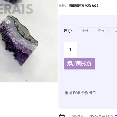
标签：
切割底座紫水晶 A02
尺寸
小号
中号
添加到报价
根据 FOB 条款出口