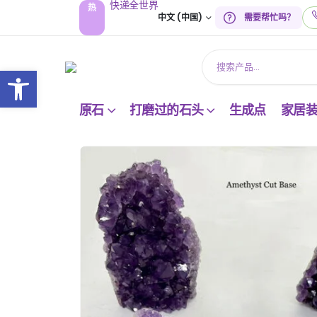
快递全世界
热
中文 (中国)
需要帮忙吗？
打开工具栏
原石
打磨过的石头
生成点
家居