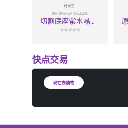
特大号
原石
,
原石/公斤
,
紫水晶晶簇
切割底座紫水晶
A01
0
out of 5
快点交易
现在去购物