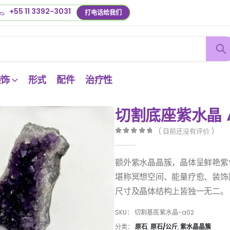
+55 11 3392-3031
打电话给我们
装饰
形式
配件
治疗性
切割底座紫水晶 A
( 目前还没有评价 )
0
out of 5
额外紫水晶晶簇，晶体呈鲜艳紫
堪称冥想空间、能量疗愈、装饰
尺寸及晶体结构上皆独一无二。
SKU：
切割基底紫水晶-a02
分类：
原石
,
原石/公斤
,
紫水晶晶簇