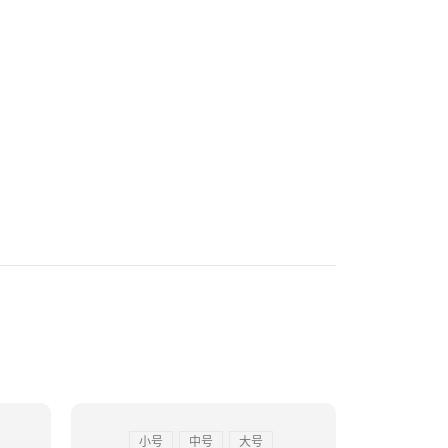
HOT
小号
中号
大号