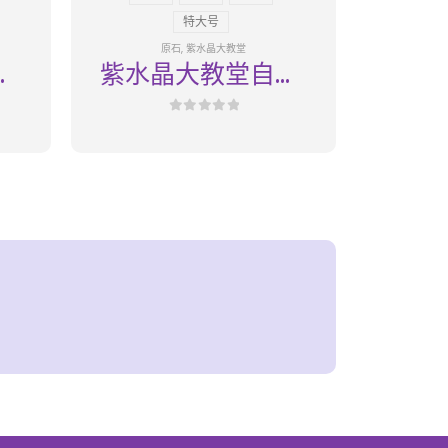
特大号
原石
,
紫水晶大教堂
然
紫水晶大教堂自然
之境06
0
out of 5