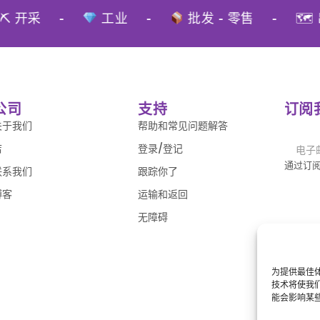
 开采
-
工业
-
批发 - 零售
-
🗺 
公司
支持
订阅
关于我们
帮助和常见问题解答
店
登录/登记
通过订
联系我们
跟踪你了
博客
运输和返回
无障碍
为提供最佳体
技术将使我
能会影响某