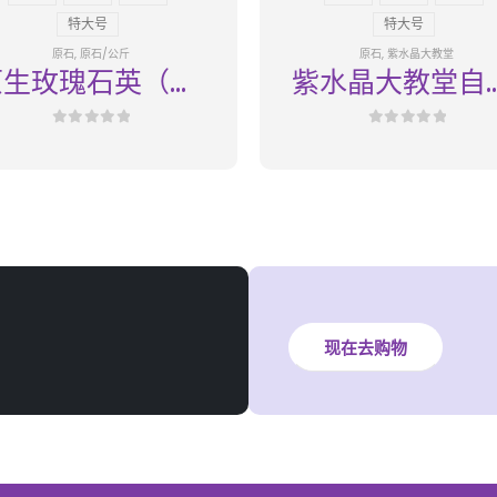
特大号
特大号
原石
,
原石/公斤
原石
,
紫水晶大教堂
原生玫瑰石英（水
紫水晶大教堂自
晶）特级
07
0
out of 5
0
out of 5
现在去购物