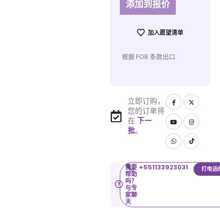
添加到报价
加入愿望清单
根据 FOB 条款出口
立即订购，
您的订单将
在
下一
批
。
+551133923031
需要
打电话
帮助
吗？
与专
家聊
天