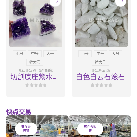
小号
中号
大号
小号
中号
大号
特大号
特大号
原石
,
原石/公斤
,
紫水晶晶簇
原石
,
原石/公斤
切割底座紫水晶
白色白云石滚石
A01
0
out of 5
0
out of 5
快点交易
现在去
现在去购
购物
物