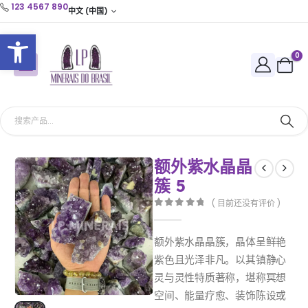
123 4567 890
中文 (中国)
打开工具栏
0
额外紫水晶晶
簇 5
( 目前还没有评价 )
0
out of 5
额外紫水晶晶簇，晶体呈鲜艳
紫色且光泽非凡。以其镇静心
灵与灵性特质著称，堪称冥想
空间、能量疗愈、装饰陈设或