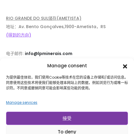
RIO GRANDE DO SUL储存(AMETISTA)
地址：Av. Bento Gonçalves,1900-Ametista，RS
(得到的方向)
电子邮件:
info@lpminerais.com
电话：
+55 11 3392-3031
Manage consent
为提供最佳体验，我们使用Cookie等技术在您的设备上存储和/或访问信息。
同意使用这些技术将使我们能够处理本网站上的数据，例如浏览行为或唯一标
识符。不同意或撤销同意可能会影响某些功能的使用。
公司
支持
关于我们
帮助和常见问题解答
Manage services
店
登录/登记
联系我们
跟踪你了
接受
博客
运输和返回
无障碍
To deny