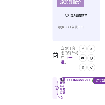
添加到报价
加入愿望清单
根据 FOB 条款出口
立即订购，
您的订单将
在
下一
批
。
+551133923031
需要
打电话
帮助
吗？
与专
家聊
天