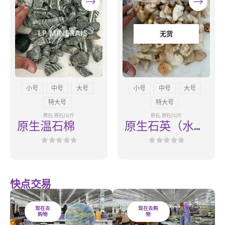
无货
小号
中号
大号
小号
中号
大号
特大号
特大号
原石
,
原石/公斤
原石
,
原石/公斤
原生温石棉
原生石英（水
晶）硫磺
0
out of 5
0
out of 5
快点交易
现在去
现在去购
购物
物