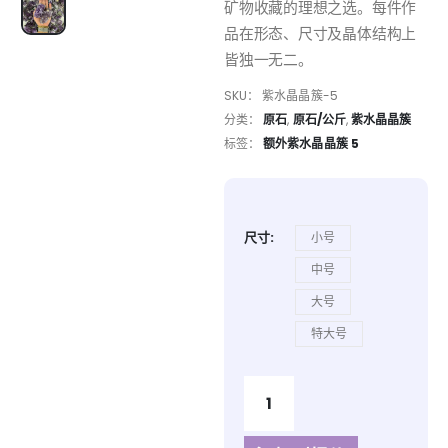
矿物收藏的理想之选。每件作
品在形态、尺寸及晶体结构上
皆独一无二。
SKU：
紫水晶晶簇-5
分类：
原石
,
原石/公斤
,
紫水晶晶簇
标签：
额外紫水晶晶簇 5
尺寸
小号
中号
大号
特大号