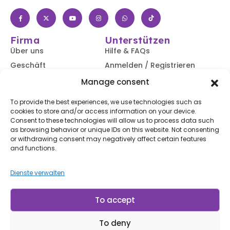
Firma
Unterstützen
Über uns
Hilfe & FAQs
Geschäft
Anmelden / Registrieren
Kontaktiere uns
Verfolgen Sie Ihre
Manage consent
Bestellung
Blog
To provide the best experiences, we use technologies such as
Versand &
cookies to store and/or access information on your device.
Rücksendungen
Consent to these technologies will allow us to process data such
Zugänglichkeit
as browsing behavior or unique IDs on this website. Not consenting
or withdrawing consent may negatively affect certain features
Abonnieren Sie unseren Newsletter
and functions.
Dienste verwalten
Abonnieren
Mit dem Abonnieren stimmen Sie unserem
Nutzungsbedingungen
und
Datenschutzerklärung.
To accept
To deny
© LP Minerais 2017 - 2025 - Alle Rechte vorbehalten