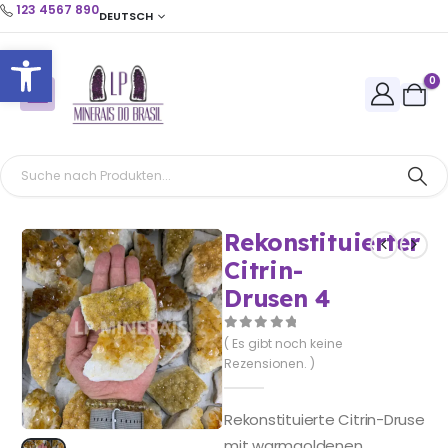
123 4567 890
DEUTSCH
Open toolbar
0
Rekonstituierter
Citrin-
Drusen 4
0
out of 5
( Es gibt noch keine
Rezensionen. )
Rekonstituierte Citrin-Druse
mit warmgoldenen