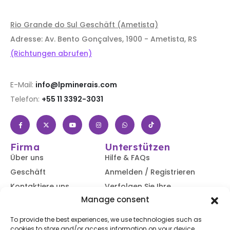
Rio Grande do Sul Geschäft (Ametista)
Adresse: Av. Bento Gonçalves, 1900 - Ametista, RS
(Richtungen abrufen)
E-Mail:
info@lpminerais.com
Telefon:
+55 11 3392-3031
Firma
Unterstützen
Über uns
Hilfe & FAQs
Geschäft
Anmelden / Registrieren
Kontaktiere uns
Verfolgen Sie Ihre
Bestellung
Manage consent
Blog
Versand &
To provide the best experiences, we use technologies such as
Rücksendungen
cookies to store and/or access information on your device.