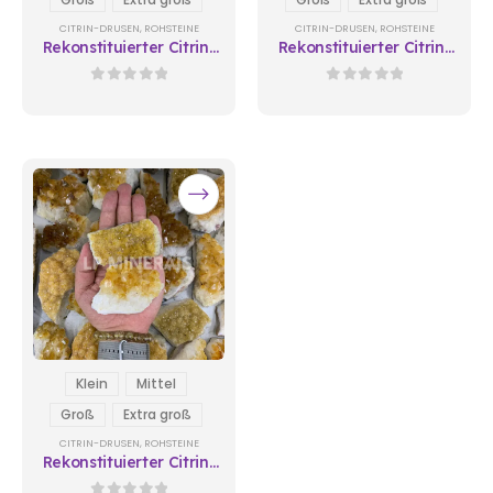
CITRIN-DRUSEN
,
ROHSTEINE
CITRIN-DRUSEN
,
ROHSTEINE
Rekonstituierter Citrin-
Rekonstituierter Citrin-
Drusen 2
Drusen 3
0
out of 5
0
out of 5
Klein
Mittel
Groß
Extra groß
CITRIN-DRUSEN
,
ROHSTEINE
Rekonstituierter Citrin-
Drusen 4