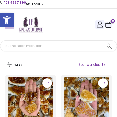
123 4567 890
DEUTSCH
Open toolbar
0
FILTER