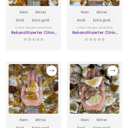
Klein
Mittel
Klein
Mittel
Groß
Extra groß
Groß
Extra groß
CITRIN-DRUSEN
,
ROHSTEINE
CITRIN-DRUSEN
,
ROHSTEINE
Rekonstituierter Citrin-
Rekonstituierter Citrin-
Drusen
Drusen 1
0
out of 5
0
out of 5
Klein
Mittel
Klein
Mittel
Groß
Extra groß
Groß
Extra groß