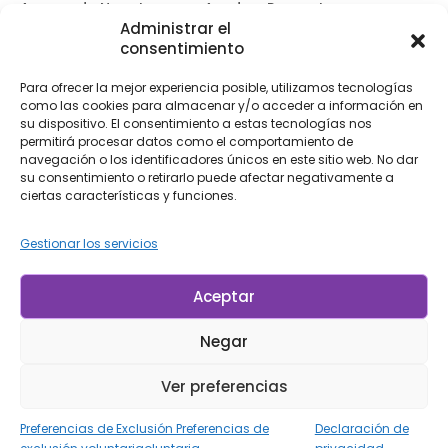
Acerca de Nosotros
Ayuda y Preguntas
Frecuentes
Administrar el
Tienda
consentimiento
Iniciar sesión /
Contáctenos
Registrarse
Para ofrecer la mejor experiencia posible, utilizamos tecnologías
Blog
Siga Su Pedido
como las cookies para almacenar y/o acceder a información en
su dispositivo. El consentimiento a estas tecnologías nos
Envíos y Devoluciones
permitirá procesar datos como el comportamiento de
Accesibilidad
navegación o los identificadores únicos en este sitio web. No dar
su consentimiento o retirarlo puede afectar negativamente a
Suscríbase a Nuestro Boletín
ciertas características y funciones.
Informativo
Gestionar los servicios
Suscríbete
Al suscribirte, aceptas nuestras
Condiciones de Uso
and
Aceptar
Política de Privacidad.
Negar
© LP Minerais 2017 - 2025 - Todos los Derechos Reservados
Ver preferencias
Diseñado por Doris.Net.Br
Preferencias de Exclusión Preferencias de
Declaración de