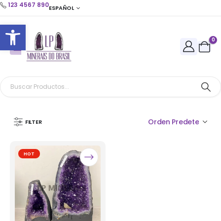
123 4567 890
ESPAÑOL
Abrir barra de herramientas
0
FILTER
HOT