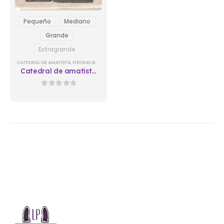
Pequeño
Mediano
Grande
Extragrande
CATEDRAL DE AMATISTA
,
PIEDRAS BRUTO
Catedral de amatista
En Natura 03
0
out of 5