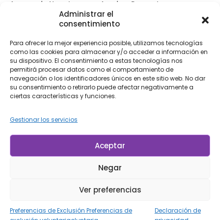
Acerca de Nosotros
Ayuda y Preguntas
Frecuentes
Administrar el
Tienda
consentimiento
Iniciar sesión /
Contáctenos
Registrarse
Para ofrecer la mejor experiencia posible, utilizamos tecnologías
Blog
Siga Su Pedido
como las cookies para almacenar y/o acceder a información en
su dispositivo. El consentimiento a estas tecnologías nos
Envíos y Devoluciones
permitirá procesar datos como el comportamiento de
Accesibilidad
navegación o los identificadores únicos en este sitio web. No dar
su consentimiento o retirarlo puede afectar negativamente a
Suscríbase a Nuestro Boletín
ciertas características y funciones.
Informativo
Gestionar los servicios
Suscríbete
Al suscribirte, aceptas nuestras
Condiciones de Uso
and
Aceptar
Política de Privacidad.
Negar
© LP Minerais 2017 - 2025 - Todos los Derechos Reservados
Ver preferencias
Diseñado por Doris.Net.Br
Preferencias de Exclusión Preferencias de
Declaración de