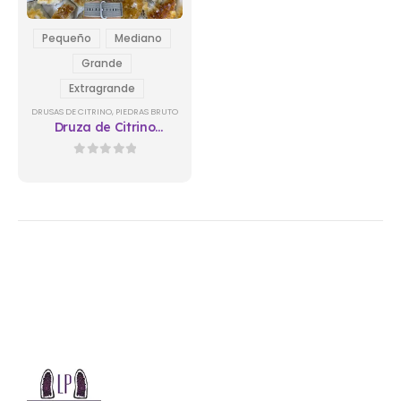
Pequeño
Mediano
Grande
Extragrande
DRUSAS DE CITRINO
,
PIEDRAS BRUTO
Druza de Citrino
Reconstituida 2
0
out of 5