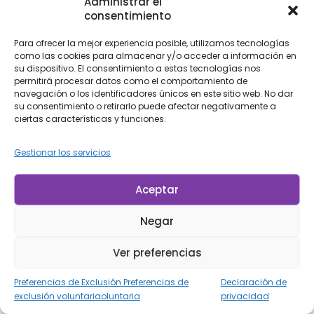
Administrar el
consentimiento
Para ofrecer la mejor experiencia posible, utilizamos tecnologías
BLOG
,
PIEDRAS
como las cookies para almacenar y/o acceder a información en
Malaquita: la piedra de la transformación, la
su dispositivo. El consentimiento a estas tecnologías nos
protección y la renovación energética
permitirá procesar datos como el comportamiento de
navegación o los identificadores únicos en este sitio web. No dar
Pocas piedras naturales tienen un aspecto tan llamativo
su consentimiento o retirarlo puede afectar negativamente a
ciertas características y funciones.
como la malaquita. Sus patrones concéntricos en diferentes
tonos de verde y su larga tradición de uso en joyería, objetos
Gestionar los servicios
decorativos y arte la convierten en uno de los minerales más
reconocibles del mundo. Además de su belleza única, la
malaquita se...
Aceptar
Continue Reading
Negar
LP Minerais
Ver preferencias
Preferencias de Exclusión Preferencias de
Declaración de
24
0
exclusión voluntariaoluntaria
privacidad
May