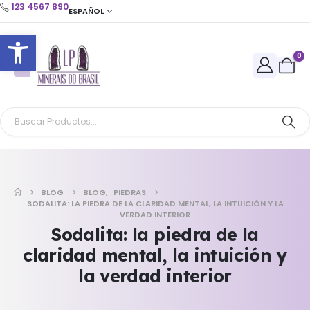
123 4567 890
ESPAÑOL
Abrir barra de herramientas
0
BLOG
BLOG
,
PIEDRAS
SODALITA: LA PIEDRA DE LA CLARIDAD MENTAL, LA INTUICIÓN Y LA
VERDAD INTERIOR
Sodalita: la piedra de la
claridad mental, la intuición y
la verdad interior