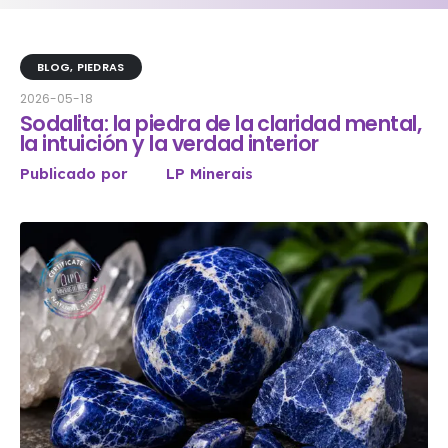
BLOG
,
PIEDRAS
2026-05-18
Sodalita: la piedra de la claridad mental,
la intuición y la verdad interior
Publicado por
LP Minerais