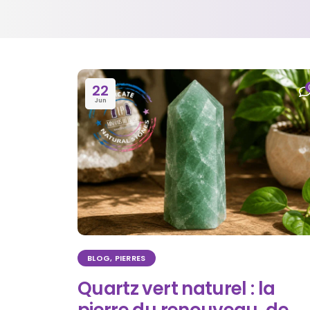
22
Jun
BLOG
,
PIERRES
Quartz vert naturel : la
pierre du renouveau, de