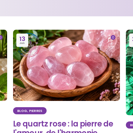
13
0
0
Jun
BLOG
,
PIERRES
Le quartz rose : la pierre de
B
l'amour, de l'harmonie