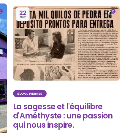
22
0
0
Nov
BLOG
,
PIERRES
La sagesse et l'équilibre
d'Améthyste : une passion
qui nous inspire.