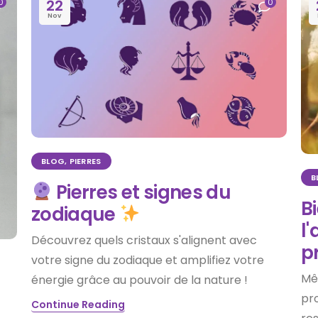
22
0
0
Nov
BLOG
,
PIERRES
B
Pierres et signes du
Bi
zodiaque
l'
Découvrez quels cristaux s'alignent avec
p
votre signe du zodiaque et amplifiez votre
Mê
énergie grâce au pouvoir de la nature !
pro
Continue Reading