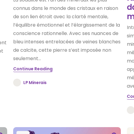
d
connus dans le monde des cristaux en raison
m
de son lien étroit avec la clarté mentale,
l’équilibre émotionnel et l’élargissement de la
Int
conscience rationnelle. Avec ses nuances de
sim
bleu intenses entrelacées de veines blanches
ent
mi
de calcite, cette pierre s’est imposée non
et
mê
seulement...
mo
Continue Reading
app
mét
LP Minerais
ave
Co