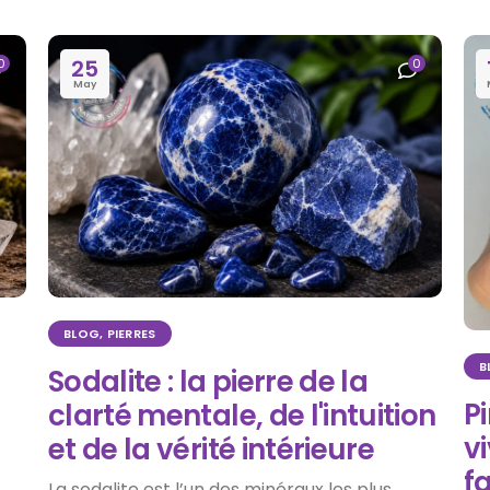
25
0
0
May
BLOG
,
PIERRES
B
s
Sodalite : la pierre de la
Pi
clarté mentale, de l'intuition
v
et de la vérité intérieure
f
La sodalite est l’un des minéraux les plus