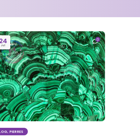
24
0
Jul
LOG
,
PIERRES