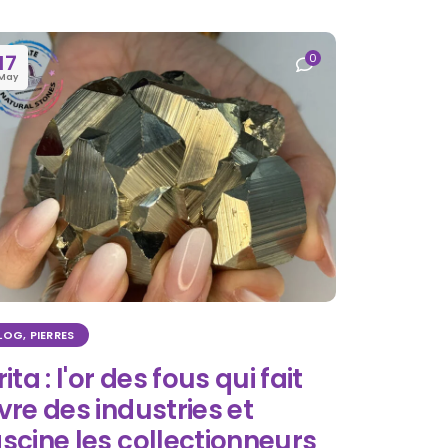
17
0
May
LOG
,
PIERRES
rita : l'or des fous qui fait
ivre des industries et
ascine les collectionneurs