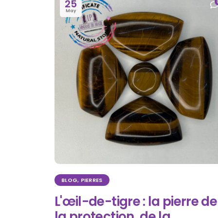
25
May
BLOG
,
PIERRES
L'œil-de-tigre : la pierre de
la protection, de la