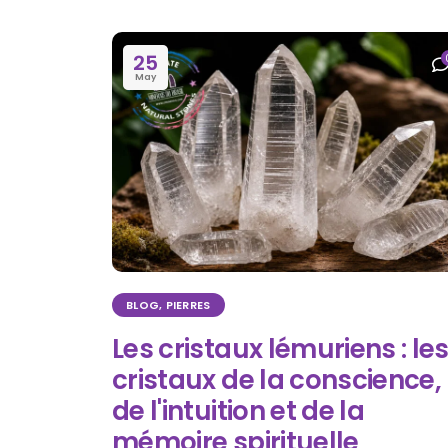
25
May
BLOG
,
PIERRES
Les cristaux lémuriens : le
cristaux de la conscience,
de l'intuition et de la
mémoire spirituelle