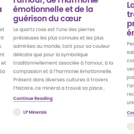
La
a
émotionnelle et de la
t
guérison du cœur
p
et
Le quartz rose est l’une des pierres
é
nt
précieuses les plus connues et les plus
Peu
s
admirées au monde, tant pour sa couleur
sai
nt
délicate que pour la symbolique
co
 et
traditionnellement associée à l’amour, à la
ver
 Sa
compassion et à l’harmonie émotionnelle.
joa
Présent dans diverses cultures à travers
l’a
l’histoire, ce minéral a trouvé sa place...
re
Continue Reading
uni
LP Minerais
Co