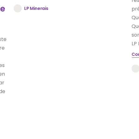
res
ce
LP Minerais
pré
Qua
Qua
son
xte
LP 
re
Co
es
en
ar
de