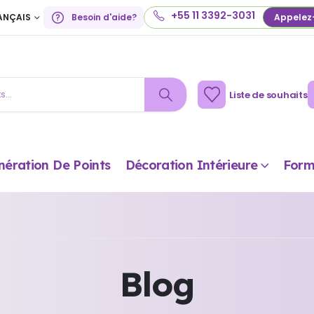
+55 11 3392-3031
ANÇAIS
Besoin d'aide?
Appelez
Liste de souhaits
nération De Points
Décoration Intérieure
Form
Blog