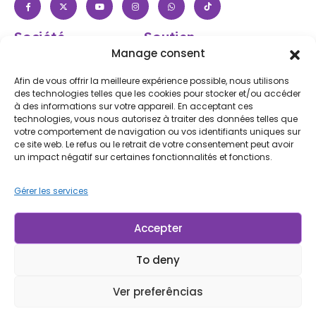
Société
Soutien
À propos de nous
Aide et FAQ
Manage consent
Boutique
Connexion / Inscription
Afin de vous offrir la meilleure expérience possible, nous utilisons
Contactez nous
Suivez votre commande
des technologies telles que les cookies pour stocker et/ou accéder
à des informations sur votre appareil. En acceptant ces
Blog
Expédition et retours
technologies, vous nous autorisez à traiter des données telles que
Accessibilité
votre comportement de navigation ou vos identifiants uniques sur
ce site web. Le refus ou le retrait de votre consentement peut avoir
Subscribe to Our Newsletter
un impact négatif sur certaines fonctionnalités et fonctions.
Gérer les services
Iscriviti
En vous inscrivant, vous acceptez notre
Conditions
d'utilisation
et
Politique de confidentialité.
Accepter
To deny
© LP Minerais 2017 - 2025 - Tous droits réservés
Conçu par Doris.net.br
Ver preferências