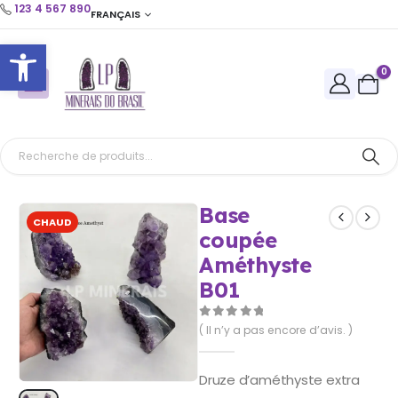
123 4 567 890
FRANÇAIS
Ouvrir la barre d’outils
0
Base
CHAUD
coupée
Améthyste
B01
0
Sur 5
( Il n’y a pas encore d’avis. )
Druze d’améthyste extra