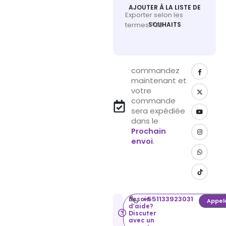
AJOUTER À LA LISTE DE
Exporter selon les
termes FOB
SOUHAITS
commandez
maintenant et
votre
commande
sera expédiée
dans le
Prochain
envoi
.
+551133923031
Besoin
Appel
d'aide?
Discuter
avec un