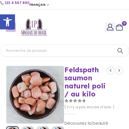
123 4 567 890
FRANÇAIS
Ouvrir la barre d’outils
0
Feldspath
saumon
naturel poli
/ au kilo
0
Sur 5
( Il n’y a pas encore d’avis. )
Découvrez la beauté