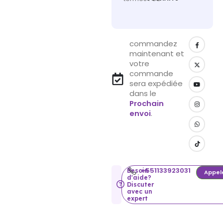
commandez
maintenant et
votre
commande
sera expédiée
dans le
Prochain
envoi
.
+551133923031
Besoin
Appel
d'aide?
Discuter
avec un
expert