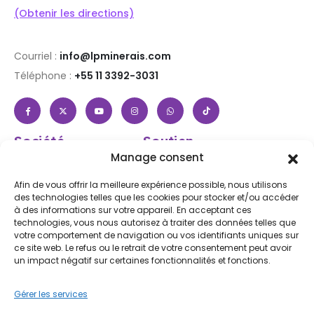
(Obtenir les directions)
Courriel :
info@lpminerais.com
Téléphone :
+55 11 3392-3031
Société
Soutien
À propos de nous
Aide et FAQ
Manage consent
Boutique
Connexion / Inscription
Afin de vous offrir la meilleure expérience possible, nous utilisons
Contactez nous
Suivez votre commande
des technologies telles que les cookies pour stocker et/ou accéder
à des informations sur votre appareil. En acceptant ces
Blog
Expédition et retours
technologies, vous nous autorisez à traiter des données telles que
Accessibilité
votre comportement de navigation ou vos identifiants uniques sur
ce site web. Le refus ou le retrait de votre consentement peut avoir
Subscribe to Our Newsletter
un impact négatif sur certaines fonctionnalités et fonctions.
Gérer les services
Iscriviti
En vous inscrivant, vous acceptez notre
Conditions