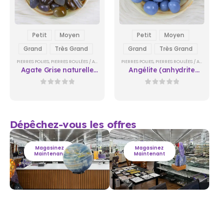
Petit
Moyen
Petit
Moyen
Grand
Très Grand
Grand
Très Grand
PIERRES POLIES
,
PIERRES ROULÉES / AU KILO (VENTE EN GROS)
PIERRES POLIES
,
PIERRES ROULÉES / AU KILO (VENTE EN GROS)
Agate Grise naturelle
Angélite (anhydrite
polie / au kilo
bleue) naturelle polie /
au kilo
0
sur 5
0
sur 5
Dépêchez-vous les offres
Magasinez
Magasinez
Maintenant
Maintenant