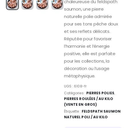
chaleureuse du feldspath
saumon, une pierre
naturelle polie admirée
pour ses tons pêche doux
et ses reflets délicats.
Réputée pour favoriser
l’harmonie et l’énergie
positive, elle est parfaite
pour les collections, la
décoration ou l’usage
métaphysique.
UGS :
6108-fr
Catégories :
PIERRES POLIES
,
PIERRES ROULÉES / AU KILO
(VENTE EN GROS)
Étiquette :
FELDSPATH SAUMON
NATUREL POLI / AU KILO