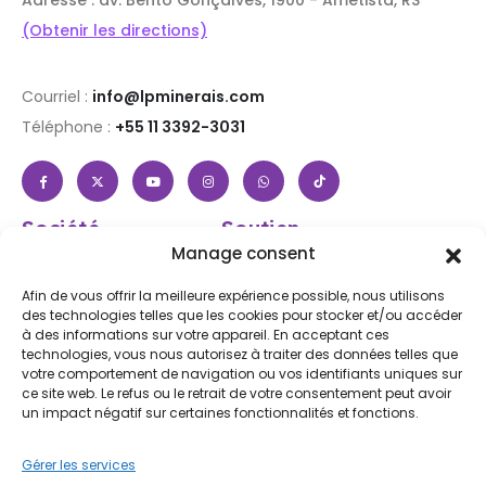
(Obtenir les directions)
Courriel :
info@lpminerais.com
Téléphone :
+55 11 3392-3031
Société
Soutien
À propos de nous
Aide et FAQ
Manage consent
Boutique
Connexion / Inscription
Afin de vous offrir la meilleure expérience possible, nous utilisons
Contactez nous
Suivez votre commande
des technologies telles que les cookies pour stocker et/ou accéder
à des informations sur votre appareil. En acceptant ces
Blog
Expédition et retours
technologies, vous nous autorisez à traiter des données telles que
Accessibilité
votre comportement de navigation ou vos identifiants uniques sur
ce site web. Le refus ou le retrait de votre consentement peut avoir
Subscribe to Our Newsletter
un impact négatif sur certaines fonctionnalités et fonctions.
Gérer les services
Iscriviti