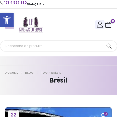
123 4 567 890
FRANÇAIS
Ouvrir la barre d’outils
0
ACCUEIL
BLOG
TAG -
BRÉSIL
Brésil
22
0