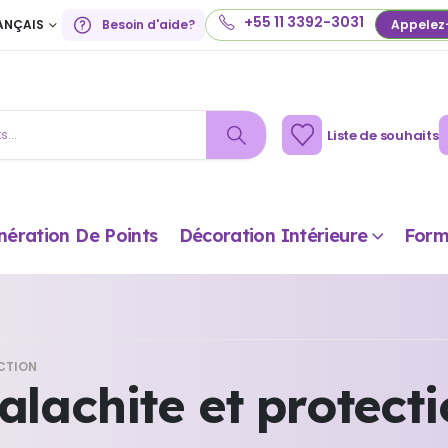
+55 11 3392-3031
ANÇAIS
Besoin d'aide?
Appelez
Liste de souhaits
nération De Points
Décoration Intérieure
Form
CTION
lachite et protect