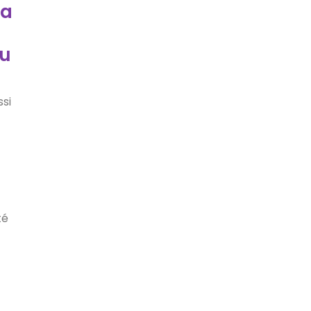
la
au
ssi
té