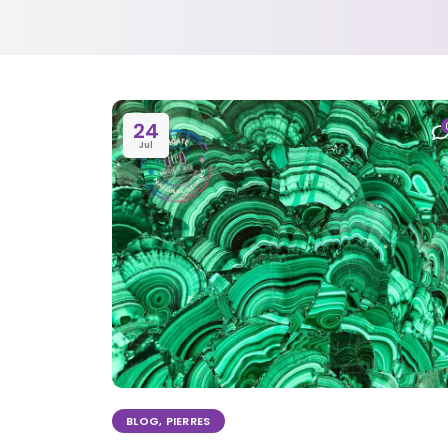
24
Jul
BLOG
,
PIERRES