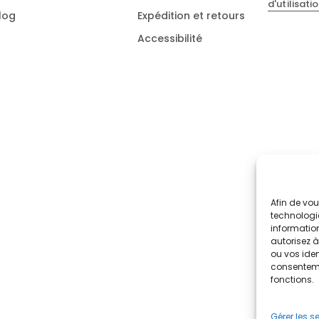
d'utilisati
log
Expédition et retours
Accessibilité
Afin de vou
technologie
informatio
autorisez 
ou vos iden
consenteme
fonctions.
Gérer les s