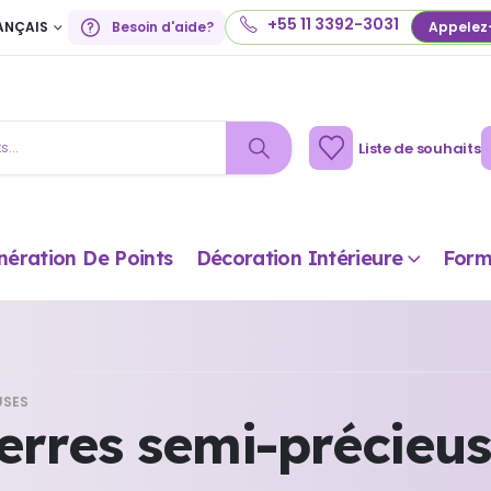
+55 11 3392-3031
ANÇAIS
Besoin d'aide?
Appelez
Liste de souhaits
nération De Points
Décoration Intérieure
Form
USES
erres semi-précieu