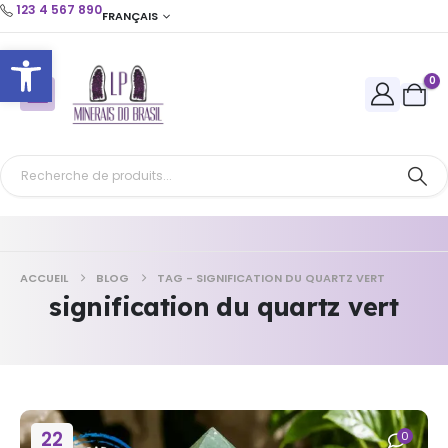
123 4 567 890
FRANÇAIS
Ouvrir la barre d’outils
0
ACCUEIL
BLOG
TAG -
SIGNIFICATION DU QUARTZ VERT
signification du quartz vert
22
0