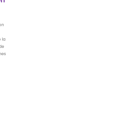
on
 la
de
hes