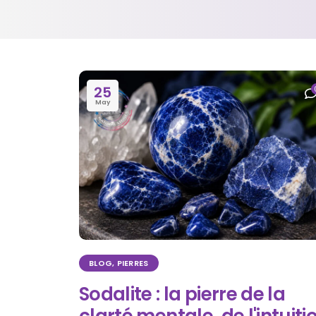
25
May
BLOG
,
PIERRES
Sodalite : la pierre de la
clarté mentale, de l'intuiti