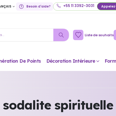
+55 11 3392-3031
ANÇAIS
Besoin d'aide?
Appelez
Liste de souhaits
nération De Points
Décoration Intérieure
Form
sodalite spirituelle