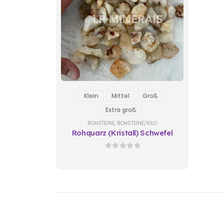
Klein
Mittel
Groß
Extra groß
ROHSTEINE
,
ROHSTEINE/KILO
Rohquarz (Kristall) Schwefel
0
out of 5