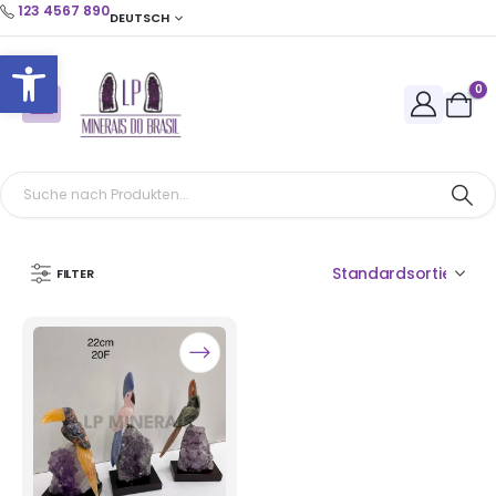
123 4567 890
DEUTSCH
Open toolbar
0
FILTER