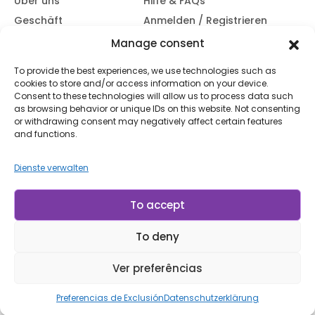
Über uns
Hilfe & FAQs
Geschäft
Anmelden / Registrieren
Kontaktiere uns
Verfolgen Sie Ihre
Manage consent
Bestellung
Blog
To provide the best experiences, we use technologies such as
Versand &
cookies to store and/or access information on your device.
Rücksendungen
Consent to these technologies will allow us to process data such
Zugänglichkeit
as browsing behavior or unique IDs on this website. Not consenting
or withdrawing consent may negatively affect certain features
Abonnieren Sie unseren Newsletter
and functions.
Dienste verwalten
Abonnieren
Mit dem Abonnieren stimmen Sie unserem
Nutzungsbedingungen
und
Datenschutzerklärung.
To accept
To deny
© LP Minerais 2017 - 2025 - Alle Rechte vorbehalten
Entworfen von doris.net.br
Ver preferências
Preferencias de Exclusión
Datenschutzerklärung