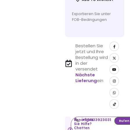
Exportieren Sie unter
FOB-Bedingungen
Bestellen Sie
jetzt und Ihre
Bestellung wird
in der
versendet
Nächste
Lieferung
ein
+551133923031
Benötigen
Rufen
Sie Hilfe?
Chatten