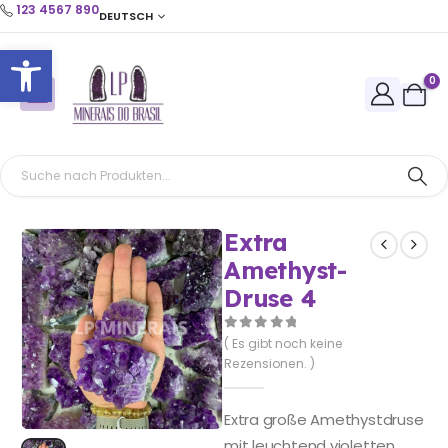
123 4567 890
DEUTSCH
Open toolbar
0
Extra
Amethyst-
Druse 4
0
out of 5
( Es gibt noch keine
Rezensionen. )
Extra große Amethystdruse
mit leuchtend violetten