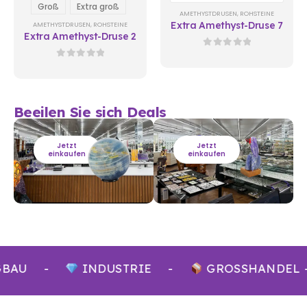
Groß
Extra groß
AMETHYSTDRUSEN
,
ROHSTEINE
Extra Amethyst-Druse 7
AMETHYSTDRUSEN
,
ROHSTEINE
Extra Amethyst-Druse 2
0
out of 5
0
out of 5
Beeilen Sie sich Deals
Jetzt
Jetzt
einkaufen
einkaufen
GBAU
-
INDUSTRIE
-
GROSSHANDEL -