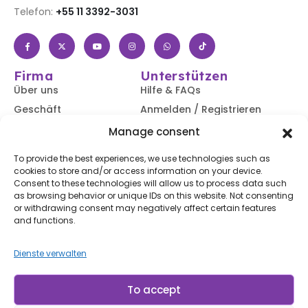
Telefon:
+55 11 3392-3031
Firma
Unterstützen
Über uns
Hilfe & FAQs
Geschäft
Anmelden / Registrieren
Kontaktiere uns
Verfolgen Sie Ihre
Manage consent
Bestellung
Blog
To provide the best experiences, we use technologies such as
Versand &
cookies to store and/or access information on your device.
Rücksendungen
Consent to these technologies will allow us to process data such
Zugänglichkeit
as browsing behavior or unique IDs on this website. Not consenting
or withdrawing consent may negatively affect certain features
Abonnieren Sie unseren Newsletter
and functions.
Dienste verwalten
Abonnieren
Mit dem Abonnieren stimmen Sie unserem
Nutzungsbedingungen
und
Datenschutzerklärung.
To accept