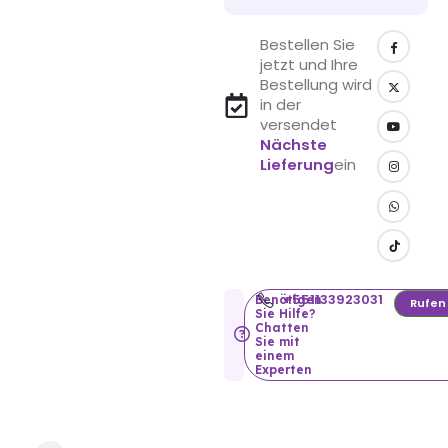
Bestellen Sie
jetzt und Ihre
Bestellung wird
in der
versendet
Nächste
Lieferung
ein
+551133923031
Benötigen
Rufen
Sie Hilfe?
Chatten
Sie mit
einem
Experten