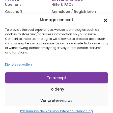
Über uns
Hilfe & FAQs
Geschäft
Anmelden / Registrieren
Kontaktiere uns
Verfolgen Sie Ihre
Manage consent
Bestellung
Blog
To provide the best experiences, we use technologies such as
Versand &
cookies to store and/or access information on your device.
Rücksendungen
Consent to these technologies will allow us to process data such
Zugänglichkeit
as browsing behavior or unique IDs on this website. Not consenting
or withdrawing consent may negatively affect certain features
Abonnieren Sie unseren Newsletter
and functions.
Dienste verwalten
Abonnieren
Mit dem Abonnieren stimmen Sie unserem
Nutzungsbedingungen
und
Datenschutzerklärung.
To accept
To deny
© LP Minerais 2017 - 2025 - Alle Rechte vorbehalten
Entworfen von doris.net.br
Ver preferências
Preferencias de Exclusión
Datenschutzerklärung