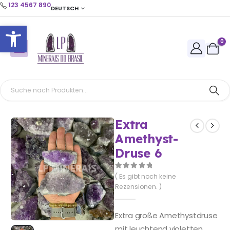
123 4567 890
DEUTSCH
Open toolbar
0
Extra
Amethyst-
Druse 6
0
out of 5
( Es gibt noch keine
Rezensionen. )
Extra große Amethystdruse
mit leuchtend violetten