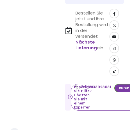
Bestellen Sie
jetzt und Ihre
Bestellung wird
in der
versendet
Nächste
Lieferung
ein
+551133923031
Benötigen
Rufen
Sie Hilfe?
Chatten
Sie mit
einem
Experten