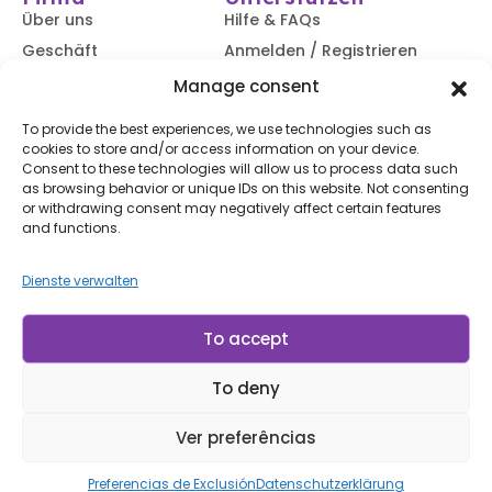
Über uns
Hilfe & FAQs
Geschäft
Anmelden / Registrieren
Kontaktiere uns
Verfolgen Sie Ihre
Manage consent
Bestellung
Blog
To provide the best experiences, we use technologies such as
Versand &
cookies to store and/or access information on your device.
Rücksendungen
Consent to these technologies will allow us to process data such
Zugänglichkeit
as browsing behavior or unique IDs on this website. Not consenting
or withdrawing consent may negatively affect certain features
Abonnieren Sie unseren Newsletter
and functions.
Dienste verwalten
Abonnieren
Mit dem Abonnieren stimmen Sie unserem
Nutzungsbedingungen
und
Datenschutzerklärung.
To accept
To deny
© LP Minerais 2017 - 2025 - Alle Rechte vorbehalten
Entworfen von doris.net.br
Ver preferências
Preferencias de Exclusión
Datenschutzerklärung