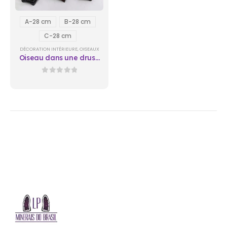
A-28 cm
B-28 cm
C-28 cm
DÉCORATION INTÉRIEURE
,
OISEAUX
Oiseau dans une druse
- 28 cm
0
sur 5