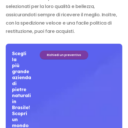
selezionati per la loro qualità e bellezza,
assicurandoti sempre di ricevere il meglio. Inoltre,
con la spedizione veloce e una facile politica di
restituzione, puoi fare acquisti.
Scegli
Richiedi un preventivo
la
più
grande
azienda
di
pietre
naturali
in
Brasile!
Scopri
un
mondo