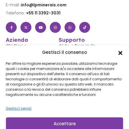
E-mail:
info@lpminerais.com
Telefono:
+55 11 3392-3031
Azienda
Supporto
Chi Siamo
Aiuto e Domande
Frequenti
Gestisci il consenso
Negozio
Accedi / Registrati
Contattaci
Per offrire la migliore esperienza possibile, utilizziamo tecnologie
Segui il Tuo Ordine
quali i cookie per memorizzare e/o accedere alle informazioni
Blog
presenti sul dispositivo dell'utente. Il consenso all'uso di tali
Spedizioni e Resi
tecnologie ci consentirà di elaborare dati quali il comportamento
Accessibilità
di navigazione o gli ID univoci su questo sito web. Il mancato
consenso o la revoca del consenso potrebbero influire
Iscriviti alla Nostra Newsletter
negativamente su alcune caratteristiche e funzioni.
Gestisci servizi
Iscriviti
Iscrivendoti, accetti le nostre
Condizioni d'uso
e la
Informativa sulla privacy.
Accettare