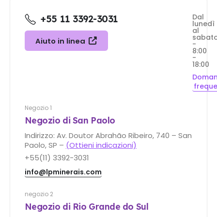
Dal
+55 11 3392-3031
lunedì
al
sabat
Aiuto in linea
-
8:00
-
18:00
Doma
freque
Negozio 1
Negozio di San Paolo
Indirizzo: Av. Doutor Abrahão Ribeiro, 740 – San
Paolo, SP –
(Ottieni indicazioni)
+55(11) 3392-3031
info@lpminerais.com
negozio 2
Negozio di Rio Grande do Sul