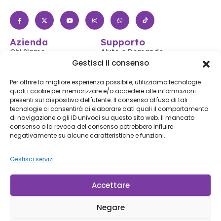
Azienda
Supporto
Chi Siamo
Aiuto e Domande
Frequenti
Gestisci il consenso
Negozio
Accedi / Registrati
Contattaci
Per offrire la migliore esperienza possibile, utilizziamo tecnologie
Segui il Tuo Ordine
quali i cookie per memorizzare e/o accedere alle informazioni
Blog
presenti sul dispositivo dell'utente. Il consenso all'uso di tali
Spedizioni e Resi
tecnologie ci consentirà di elaborare dati quali il comportamento
Accessibilità
di navigazione o gli ID univoci su questo sito web. Il mancato
consenso o la revoca del consenso potrebbero influire
Iscriviti alla Nostra Newsletter
negativamente su alcune caratteristiche e funzioni.
Gestisci servizi
Iscriviti
Iscrivendoti, accetti le nostre
Condizioni d'uso
e la
Informativa sulla privacy.
Accettare
Negare
© LP Minerais 2017 - 2025 - Tutti i Diritti Riservati