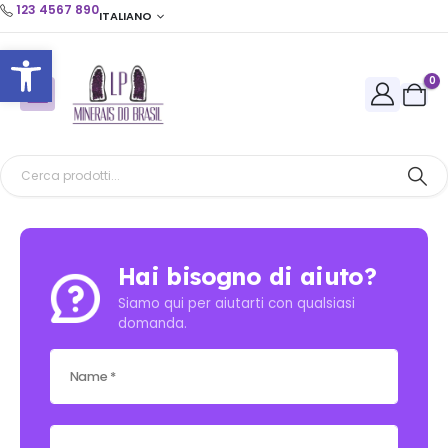
123 4567 890
ITALIANO
Apri la barra degli strumenti
0
Hai bisogno di aiuto?
Siamo qui per aiutarti con qualsiasi
domanda.