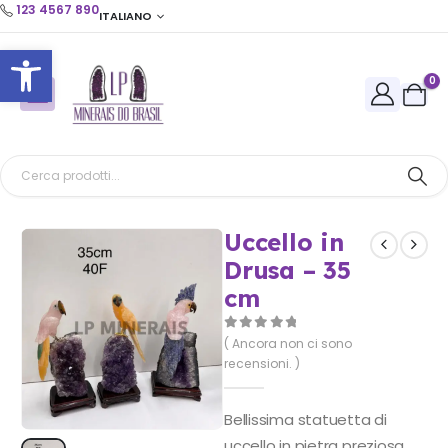
123 4567 890
ITALIANO
Apri la barra degli strumenti
0
Uccello in
Drusa – 35
cm
0
Di 5
( Ancora non ci sono
recensioni. )
Bellissima statuetta di
uccello in pietra preziosa