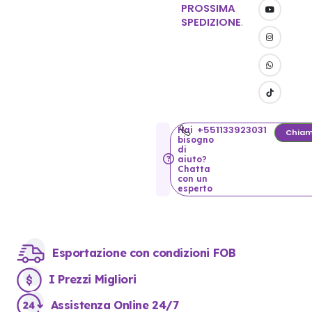
PROSSIMA
SPEDIZIONE
.
+551133923031
Hai
Chiam
bisogno
di
aiuto?
Chatta
con un
esperto
Esportazione con condizioni FOB
I Prezzi Migliori
Assistenza Online 24/7