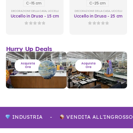
C-15 cm
C-25 cm
DECORAZIONE DELLA CASA
,
UCCELLI
DECORAZIONE DELLA CASA
,
UCCELLI
Uccello in Drusa - 15 cm
Uccello in Drusa - 25 cm
0
Su 5
0
Su 5
Hurry Up Deals
Acquista
Acquista
Ora
Ora
INDUSTRIA
-
VENDITA ALL'INGROSSO 