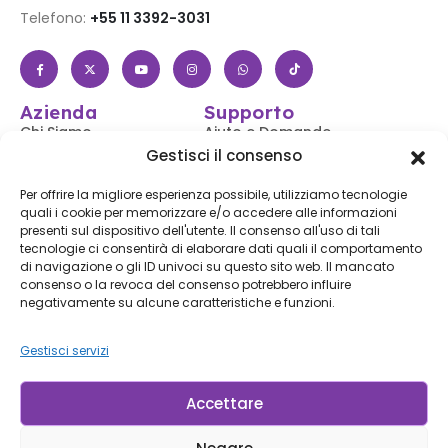
Telefono:
+55 11 3392-3031
Azienda
Supporto
Chi Siamo
Aiuto e Domande
Frequenti
Gestisci il consenso
Negozio
Accedi / Registrati
Contattaci
Per offrire la migliore esperienza possibile, utilizziamo tecnologie
Segui il Tuo Ordine
quali i cookie per memorizzare e/o accedere alle informazioni
Blog
presenti sul dispositivo dell'utente. Il consenso all'uso di tali
Spedizioni e Resi
tecnologie ci consentirà di elaborare dati quali il comportamento
Accessibilità
di navigazione o gli ID univoci su questo sito web. Il mancato
consenso o la revoca del consenso potrebbero influire
Iscriviti alla Nostra Newsletter
negativamente su alcune caratteristiche e funzioni.
Iscriviti
Gestisci servizi
Iscrivendoti, accetti le nostre
Condizioni d'uso
e la
Informativa sulla privacy.
Accettare