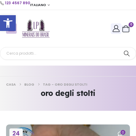
123 4567 890
ITALIANO
Apri la barra degli strumenti
0
CASA
BLOG
TAG -
ORO DEGLI STOLTI
oro degli stolti
24
0