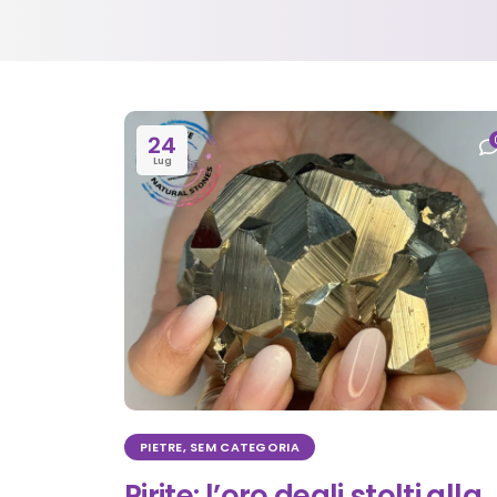
24
Lug
PIETRE
,
SEM CATEGORIA
Pirite: l’oro degli stolti alla