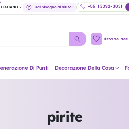
o
+55 11 3392-3031
ITALIANO
Hai bisogno di aiuto?
Lista dei desi
enerazione Di Punti
Decorazione Della Casa
F
pirite