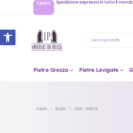
Spedizione espressa in tutto il mond
CALDO
Apri la barra degli strumenti
Pietre Grezza
Pietre Levigate
G
CASA
BLOG
TAG -
PIRITE