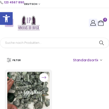
123 4567 890
DEUTSCH
Open toolbar
0
FILTER