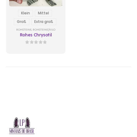
Klein
Mittel
Groß
Extra groß
ROHSTEINE
,
ROHSTEINE/KILO
Rohes Chrysotil
0
out of 5