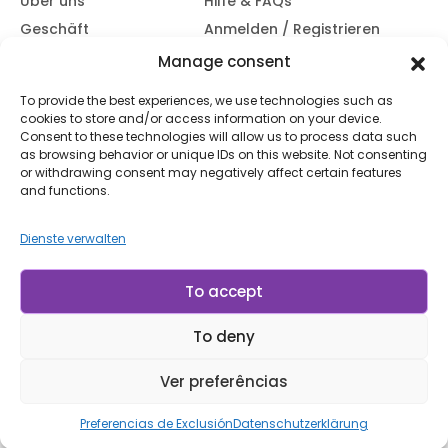
Über uns
Hilfe & FAQs
Geschäft
Anmelden / Registrieren
Kontaktiere uns
Verfolgen Sie Ihre
Manage consent
Bestellung
Blog
To provide the best experiences, we use technologies such as
Versand &
cookies to store and/or access information on your device.
Rücksendungen
Consent to these technologies will allow us to process data such
Zugänglichkeit
as browsing behavior or unique IDs on this website. Not consenting
or withdrawing consent may negatively affect certain features
Abonnieren Sie unseren Newsletter
and functions.
Dienste verwalten
Abonnieren
Mit dem Abonnieren stimmen Sie unserem
Nutzungsbedingungen
und
Datenschutzerklärung.
To accept
To deny
© LP Minerais 2017 - 2025 - Alle Rechte vorbehalten
Entworfen von doris.net.br
Ver preferências
Preferencias de Exclusión
Datenschutzerklärung