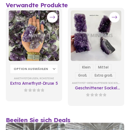
Verwandte Produkte
Klein
Mittel
Groß
Extra groß
AMETHYSTDRUSEN
,
ROHSTEINE
Extra Amethyst-Druse 5
AMETHYST-GESCHLIFFENER SOCKEL
,
ROHSTE
Geschnittener Sockel
Amethyst B02
0
out of 5
0
out of 5
Beeilen Sie sich Deals