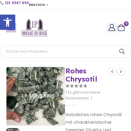
123 4567 890
DEUTSCH
Open toolbar
0
Rohes
Chrysotil
0
out of 5
( Es gibt noch keine
Rezensionen. )
Natürliches rohes Chrysotil
mit charakteristischer
faseriger Struktur und