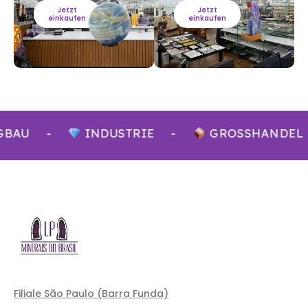
Jetzt
Jetzt
einkaufen
einkaufen
GBAU
-
INDUSTRIE
-
GROSSHANDEL 
Filiale São Paulo (Barra Funda)