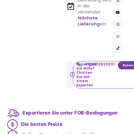
in der
versendet
Nächste
Lieferung
ein
+551133923031
Benötigen
Rufen
Sie Hilfe?
Chatten
Sie mit
einem
Experten
Exportieren Sie unter FOB-Bedingungen
Die besten Preise