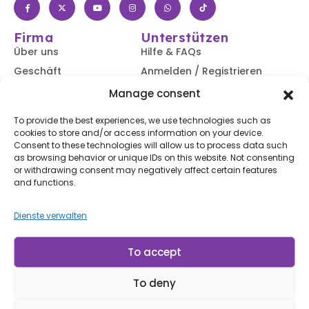
Firma
Unterstützen
Über uns
Hilfe & FAQs
Geschäft
Anmelden / Registrieren
Kontaktiere uns
Verfolgen Sie Ihre
Manage consent
Bestellung
Blog
To provide the best experiences, we use technologies such as
Versand &
cookies to store and/or access information on your device.
Rücksendungen
Consent to these technologies will allow us to process data such
Zugänglichkeit
as browsing behavior or unique IDs on this website. Not consenting
or withdrawing consent may negatively affect certain features
Abonnieren Sie unseren Newsletter
and functions.
Dienste verwalten
Abonnieren
Mit dem Abonnieren stimmen Sie unserem
Nutzungsbedingungen
und
Datenschutzerklärung.
To accept
To deny
© LP Minerais 2017 - 2025 - Alle Rechte vorbehalten
Entworfen von doris.net.br