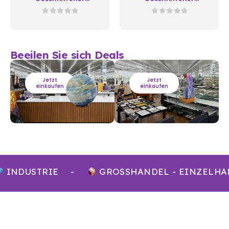
Amethyst A01
Amethyst A02
0
out of 5
0
out of 5
Beeilen Sie sich Deals
Jetzt
Jetzt
einkaufen
einkaufen
INDUSTRIE
-
GROSSHANDEL - EINZELHA