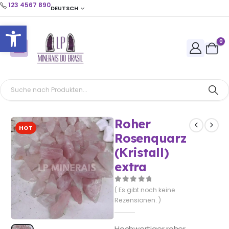
123 4567 890
DEUTSCH
Open toolbar
0
Roher
HOT
Rosenquarz
(Kristall)
extra
0
out of 5
( Es gibt noch keine
Rezensionen. )
Hochwertiger roher