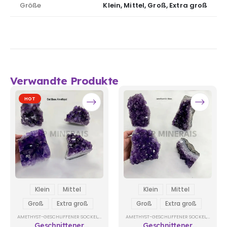
Größe
Klein, Mittel, Groß, Extra groß
Verwandte Produkte
HOT
Klein
Mittel
Klein
Mittel
Groß
Extra groß
Groß
Extra groß
AMETHYST-GESCHLIFFENER SOCKEL
,
ROHSTEINE
AMETHYST-GESCHLIFFENER SOCKEL
,
ROHSTE
Geschnittener
Geschnittener