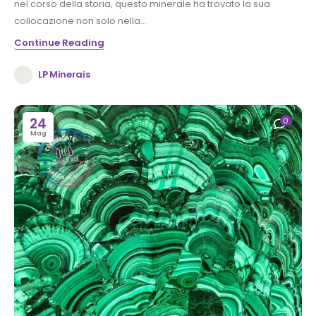
nel corso della storia, questo minerale ha trovato la sua
collocazione non solo nella...
Continue Reading
LP Minerais
24
0
Mag