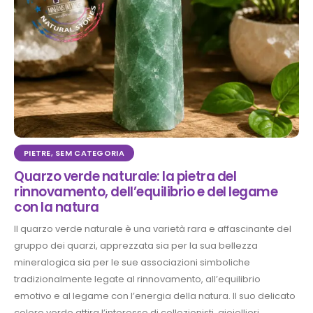
PIETRE
,
SEM CATEGORIA
Quarzo verde naturale: la pietra del
rinnovamento, dell’equilibrio e del legame
con la natura
Il quarzo verde naturale è una varietà rara e affascinante del
gruppo dei quarzi, apprezzata sia per la sua bellezza
mineralogica sia per le sue associazioni simboliche
tradizionalmente legate al rinnovamento, all’equilibrio
emotivo e al legame con l’energia della natura. Il suo delicato
colore verde attira l’interesse di collezionisti, gioiellieri,...