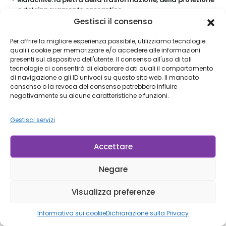
e del rinnovamento energetico
Gestisci il consenso
Quarzo verde naturale: la pietra del rinnovamento,
dell’equilibrio e del legame con la natura
Per offrire la migliore esperienza possibile, utilizziamo tecnologie
quali i cookie per memorizzare e/o accedere alle informazioni
Sodalite: la pietra della lucidità mentale, dell’intuizione e
presenti sul dispositivo dell'utente. Il consenso all'uso di tali
della verità interiore
tecnologie ci consentirà di elaborare dati quali il comportamento
di navigazione o gli ID univoci su questo sito web. Il mancato
Cristalli lemuriani: i cristalli della consapevolezza,
consenso o la revoca del consenso potrebbero influire
dell’intuizione e della memoria spirituale
negativamente su alcune caratteristiche e funzioni.
Gestisci servizi
Accettare
Negare
Visualizza preferenze
Informativa sui cookie
Dichiarazione sulla Privacy
NEGOZIO DI SAN PAOLO (BARRA FUNDA)