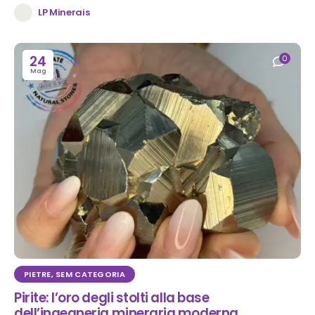
LP Minerais
24
0
Mag
PIETRE
,
SEM CATEGORIA
Pirite: l’oro degli stolti alla base
dell’ingegneria mineraria moderna