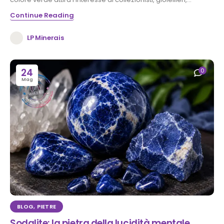
Continue Reading
LP Minerais
24
0
Mag
BLOG
,
PIETRE
Sodalite: la pietra della lucidità mentale,