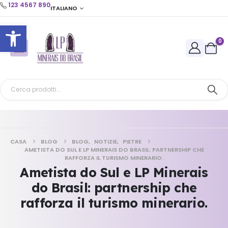
123 4567 890
ITALIANO
Apri la barra degli strumenti
0
CASA
BLOG
BLOG
,
NOTIZIE
,
PIETRE
AMETISTA DO SUL E LP MINERAIS DO BRASIL: PARTNERSHIP CHE
RAFFORZA IL TURISMO MINERARIO.
Ametista do Sul e LP Minerais
do Brasil: partnership che
rafforza il turismo minerario.