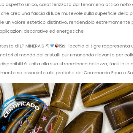
 suo aspetto unico, caratterizzato dal fenomeno ottico noto
 che crea una fascia di luce mutevole sulla superficie della p
le un valore estetico distintivo, rendendolo estremamente popo
applicazioni decorative ed energetiche.
ntesto di LP MINERAIS ⛏
🗺, l’occhio di tigre rappresenta 
tori al mondo dei cristalli, pur rimanendo rilevante per collez
isponibilità, unita alla sua straordinaria bellezza, facilita le
lmente se associate alle pratiche del Commercio Equo e Solida