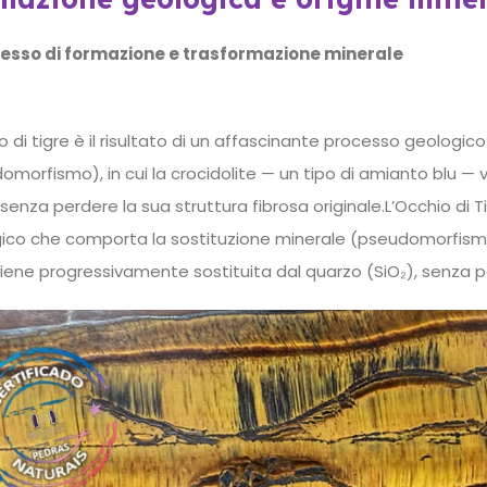
cesso di formazione e trasformazione minerale
io di tigre è il risultato di un affascinante processo geologi
omorfismo), in cui la crocidolite — un tipo di amianto blu —
 senza perdere la sua struttura fibrosa originale.L’Occhio di T
ico che comporta la sostituzione minerale (pseudomorfismo),
viene progressivamente sostituita dal quarzo (SiO₂), senza pe