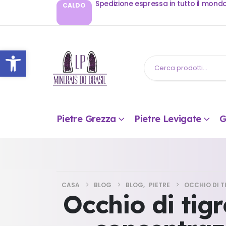
Spedizione espressa in tutto il mond
CALDO
Apri la barra degli strumenti
Pietre Grezza
Pietre Levigate
G
CASA
BLOG
BLOG
,
PIETRE
OCCHIO DI T
Occhio di tigr