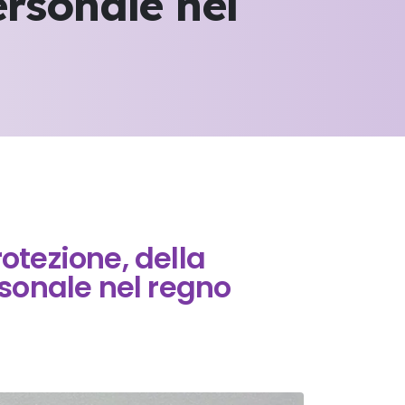
ersonale nel
rotezione, della
sonale nel regno