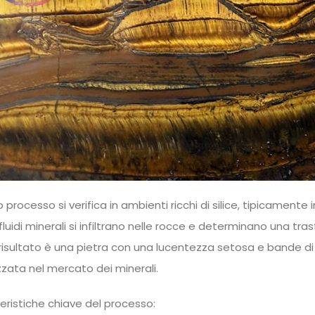
processo si verifica in ambienti ricchi di silice, tipicament
fluidi minerali si infiltrano nelle rocce e determinano una tra
Il risultato è una pietra con una lucentezza setosa e bande d
zata nel mercato dei minerali.
eristiche chiave del processo: