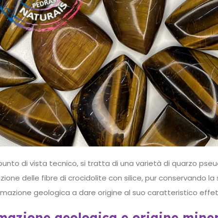
punto di vista tecnico, si tratta di una varietà di quarzo ps
zione delle fibre di crocidolite con silice, pur conservando la 
rmazione geologica a dare origine al suo caratteristico effett
mazione geologica e origine mine