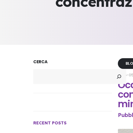
concentrazi
CERCA
BL
2026-0
Occ
con
mi
Pubbl
RECENT POSTS