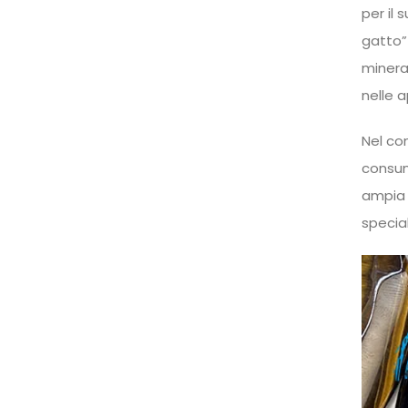
per il
gatto”
minera
nelle 
Nel co
consuma
ampia d
specia