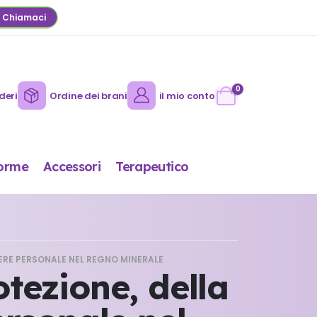
Chiamaci
0
deri
Ordine dei brani
il mio conto
orme
Accessori
Terapeutico
TERE PERSONALE NEL REGNO MINERALE
otezione, della