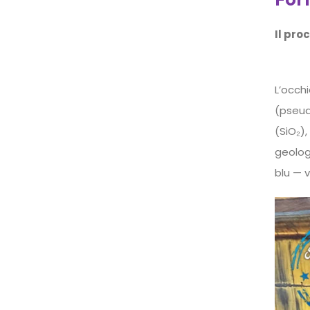
Il pro
L’occh
(pseud
(SiO₂),
geolog
blu — 