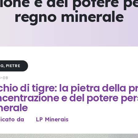
one e del potere p
regno minerale
OG
,
PIETRE
5-08
hio di tigre: la pietra della p
centrazione e del potere per
nerale
icato da
LP Minerais