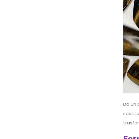
Da un 
sostitu
trasfo
For