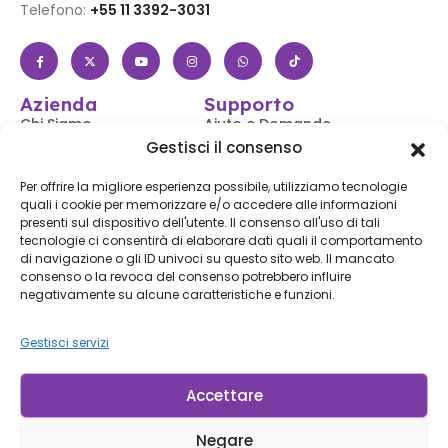
Telefono:
+55 11 3392-3031
Azienda
Supporto
Chi Siamo
Aiuto e Domande
Frequenti
Gestisci il consenso
Negozio
Accedi / Registrati
Contattaci
Per offrire la migliore esperienza possibile, utilizziamo tecnologie
Segui il Tuo Ordine
quali i cookie per memorizzare e/o accedere alle informazioni
Blog
presenti sul dispositivo dell'utente. Il consenso all'uso di tali
Spedizioni e Resi
tecnologie ci consentirà di elaborare dati quali il comportamento
Accessibilità
di navigazione o gli ID univoci su questo sito web. Il mancato
consenso o la revoca del consenso potrebbero influire
Iscriviti alla Nostra Newsletter
negativamente su alcune caratteristiche e funzioni.
Gestisci servizi
Iscriviti
Iscrivendoti, accetti le nostre
Condizioni d'uso
e la
Informativa sulla privacy.
Accettare
Negare
© LP Minerais 2017 - 2025 - Tutti i Diritti Riservati