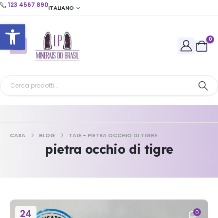
123 4567 890
ITALIANO
Apri la barra degli strumenti
0
CASA
BLOG
TAG -
PIETRA OCCHIO DI TIGRE
pietra occhio di tigre
24
0