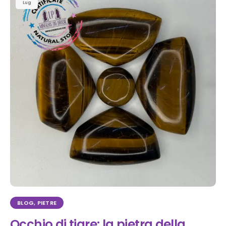
Lug
BLOG
,
PIETRE
Occhio di tigre: la pietra della