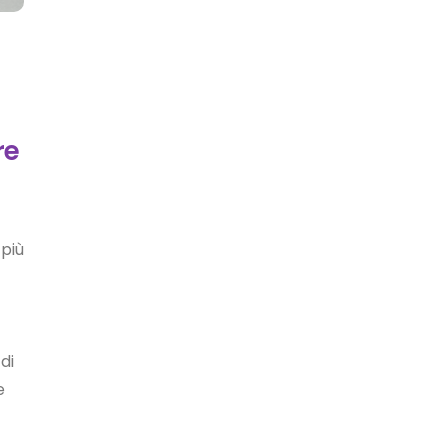
re
 più
di
e