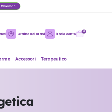
Chiamaci
0
deri
Ordine dei brani
il mio conto
orme
Accessori
Terapeutico
getica