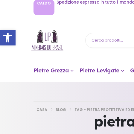
Spedizione espressa in tutto il mond
CALDO
Apri la barra degli strumenti
Pietre Grezza
Pietre Levigate
G
CASA
BLOG
TAG -
PIETRA PROTETTIVA ED 
pietr