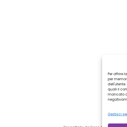
Per offrire
per memoriz
dell'utente
quali il co
mancato co
negativamen
Gestisci ser