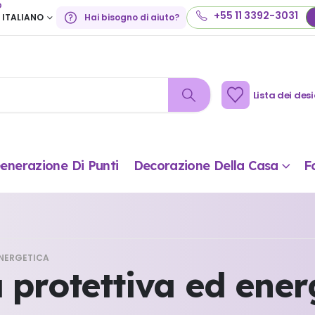
o
+55 11 3392-3031
ITALIANO
Hai bisogno di aiuto?
Lista dei desi
enerazione Di Punti
Decorazione Della Casa
F
ENERGETICA
a protettiva ed ener